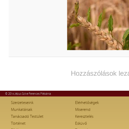
Hozzászólások lez
© 2014 Jézus Szíve Ferences Plébánia
Szerzeteseink
Elérhetőségek
Munkatársak
Miserend
Tanácsadó Testület
Keresztelés
Történet
Esküvő