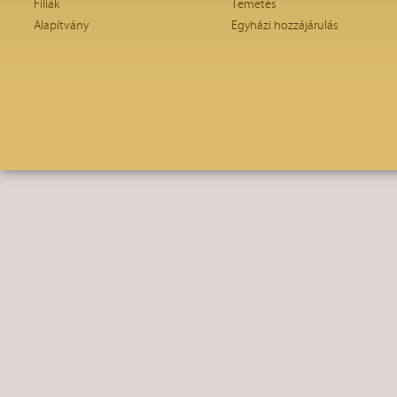
Fíliák
Temetés
Alapítvány
Egyházi hozzájárulás