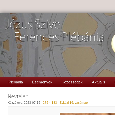
Jézus Szíve
Ferences Plébánia
Plébánia
Események
Közösségek
Aktuális
Névtelen
Közzétéve:
2023-07-15
-
275 × 183
-
Évközi 16. vasárnap