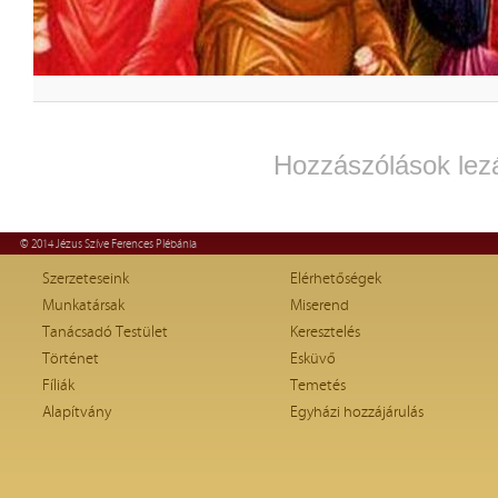
Hozzászólások lez
© 2014 Jézus Szíve Ferences Plébánia
Szerzeteseink
Elérhetőségek
Munkatársak
Miserend
Tanácsadó Testület
Keresztelés
Történet
Esküvő
Fíliák
Temetés
Alapítvány
Egyházi hozzájárulás