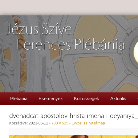
Jézus Szíve
Ferences Plébánia
Plébánia
Események
Közösségek
Aktuális
dvenadcat-apostolov-hrista-imena-i-deyaniya
Közzétéve:
2023-06-12
-
700 × 525
-
Évközi 11. vasárnap