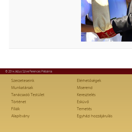
© 2014 Jézus Szíve Ferences Plébánia
Szerzeteseink
Elérhetőségek
Munkatársak
Miserend
Tanácsadó Testület
Keresztelés
Történet
Esküvő
Fíliák
Temetés
Alapítvány
Egyházi hozzájárulás