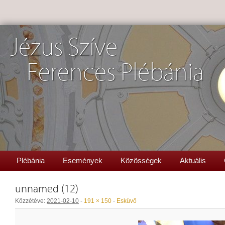
Jézus Szíve
Ferences Plébánia
Plébánia
Események
Közösségek
Aktuális
unnamed (12)
Közzétéve:
2021-02-10
-
191 × 150
-
Esküvő