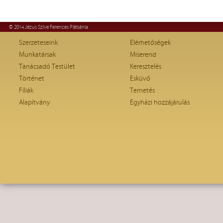
© 2014 Jézus Szíve Ferences Plébánia
Szerzeteseink
Elérhetőségek
Munkatársak
Miserend
Tanácsadó Testület
Keresztelés
Történet
Esküvő
Fíliák
Temetés
Alapítvány
Egyházi hozzájárulás