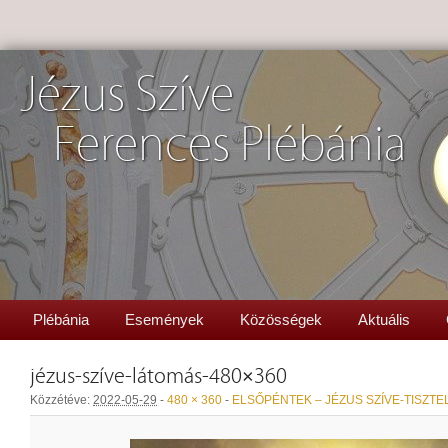
Jézus Szíve
Ferences Plébánia
Plébánia
Események
Közösségek
Aktuális
jézus-szíve-látomás-480×360
Közzétéve:
2022-05-29
-
480 × 360
-
ELSŐPÉNTEK – JÉZUS SZÍVE-TISZTE