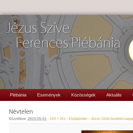
Jézus Szíve
Ferences Plébánia
Plébánia
Események
Közösségek
Aktuális
Névtelen
Közzétéve:
2023-05-01
-
193 × 261
-
Elsőpéntek – Jézus Szíve tisztelet napj