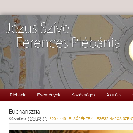
Jézus Szíve
Ferences Plébánia
Plébánia
Események
Közösségek
Aktuális
Eucharisztia
Közzétéve:
2024-02-29
-
800 × 446
-
ELSŐPÉNTEK – EGÉSZ NAPOS SZE