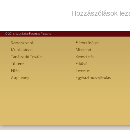
Hozzászólások lez
© 2014 Jézus Szíve Ferences Plébánia
Szerzeteseink
Elérhetőségek
Munkatársak
Miserend
Tanácsadó Testület
Keresztelés
Történet
Esküvő
Fíliák
Temetés
Alapítvány
Egyházi hozzájárulás