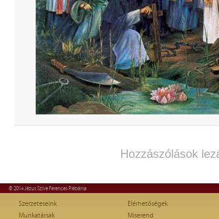
Hozzászólások lez
© 2014 Jézus Szíve Ferences Plébánia
Szerzeteseink
Elérhetőségek
Munkatársak
Miserend