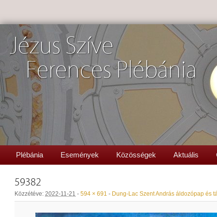
Jézus Szíve
Ferences Plébánia
Plébánia
Események
Közösségek
Aktuális
59382
Közzétéve:
2022-11-21
-
594 × 691
-
Dung-Lac Szent András áldozópap és tár