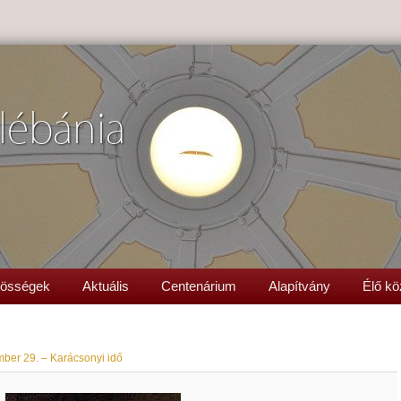
lébánia
össégek
Aktuális
Centenárium
Alapítvány
Élő kö
ber 29. – Karácsonyi idő