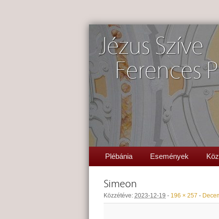
Jézus Szíve
Ferences P
Plébánia
Események
Köz
Simeon
Közzétéve:
2023-12-19
-
196 × 257
-
Decem