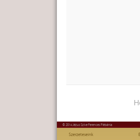
H
© 2014 Jézus Szíve Ferences Plébánia
Szerzeteseink