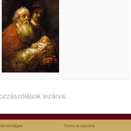
ozzászólások lezárva.
Elérhetőségek
Ferenc és testvérei