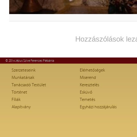
Hozzászólások lez
© 2014 Jézus Szíve Ferences Plébánia
Szerzeteseink
Elérhetőségek
Munkatársak
Miserend
Tanácsadó Testület
Keresztelés
Történet
Esküvő
Fíliák
Temetés
Alapítvány
Egyházi hozzájárulás