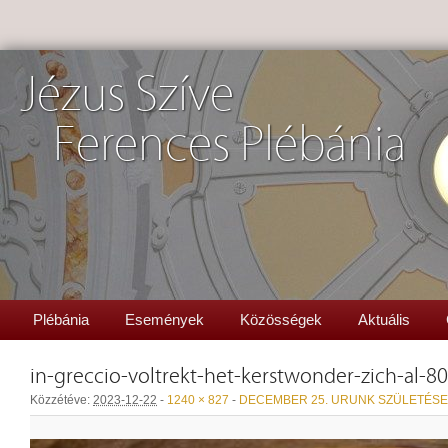
Jézus Szíve
Ferences Plébánia
Plébánia
Események
Közösségek
Aktuális
in-greccio-voltrekt-het-kerstwonder-zich-al-80
Közzétéve:
2023-12-22
-
1240 × 827
-
DECEMBER 25. URUNK SZÜLETÉSE