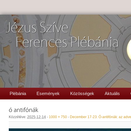
Jézus Szíve
Ferences Plébánia
Plébánia
Események
Közösségek
Aktuális
ó antifónák
Közzétéve:
2025-12-14
-
1000 × 750
-
December 17-23. Ó-antifónák: az adven