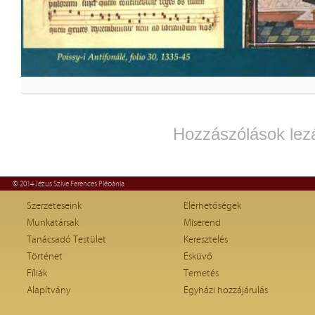
Hozzászólások lez
© 2014 Jézus Szíve Ferences Plébánia
Szerzeteseink
Elérhetőségek
Munkatársak
Miserend
Tanácsadó Testület
Keresztelés
Történet
Esküvő
Fíliák
Temetés
Alapítvány
Egyházi hozzájárulás