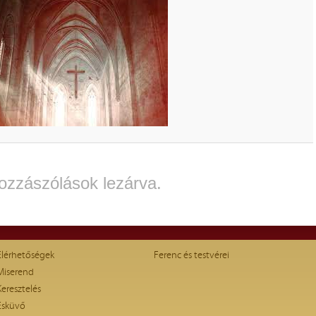
ozzászólások lezárva.
Elérhetőségek
Ferenc és testvérei
Miserend
Keresztelés
Esküvő