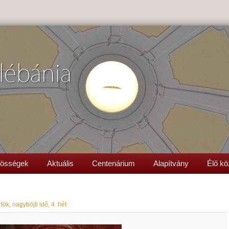
lébánia
össégek
Aktuális
Centenárium
Alapítvány
Élő kö
tök, nagyböjti idő, 4. hét