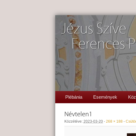
Jézus Szíve
Ferences P
Plébánia
Események
Köz
Névtelen1
Közzétéve:
2023-03-20
-
268 × 188
-
Csütör