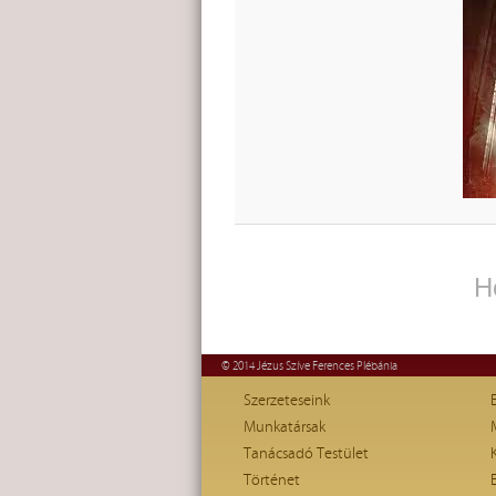
H
© 2014 Jézus Szíve Ferences Plébánia
Szerzeteseink
Munkatársak
Tanácsadó Testület
Történet