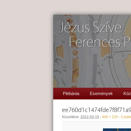
Jézus Szíve
Ferences P
Plébánia
Események
Köz
ee760d1c1474fde7f8f71a
Közzétéve:
2022-03-15
-
400 × 225
-
Csütör