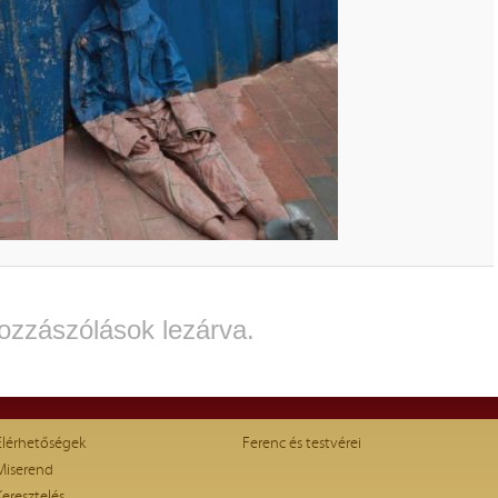
ozzászólások lezárva.
Elérhetőségek
Ferenc és testvérei
Miserend
Keresztelés