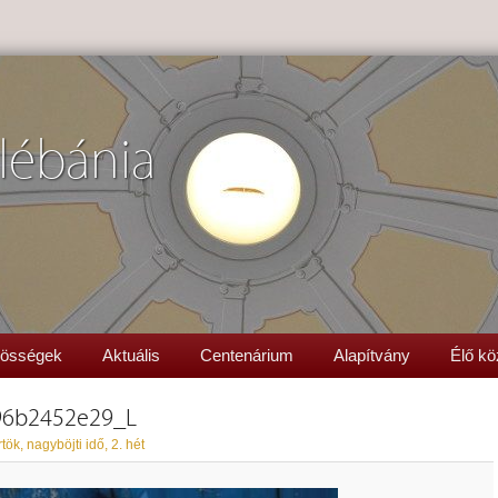
lébánia
össégek
Aktuális
Centenárium
Alapítvány
Élő kö
96b2452e29_L
tök, nagyböjti idő, 2. hét