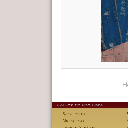
H
© 2014 Jézus Szíve Ferences Plébánia
Szerzeteseink
Munkatársak
Tanácsadó Testület