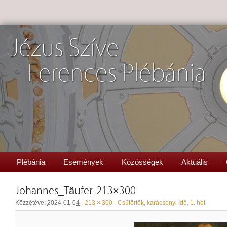
Jézus Szíve
Ferences Plébánia
Plébánia
Események
Közösségek
Aktuális
Johannes_Täufer-213×300
Közzétéve:
2024-01-04
-
213 × 300
-
Csütörtök, karácsonyi idő, 1. hét