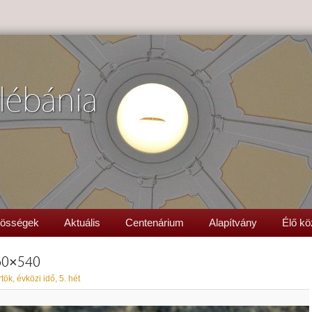
lébánia
össégek
Aktuális
Centenárium
Alapítvány
Élő kö
60×540
tök, évközi idő, 5. hét