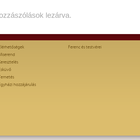
ozzászólások lezárva.
Elérhetőségek
Ferenc és testvérei
Miserend
Keresztelés
Esküvő
Temetés
Egyházi hozzájárulás