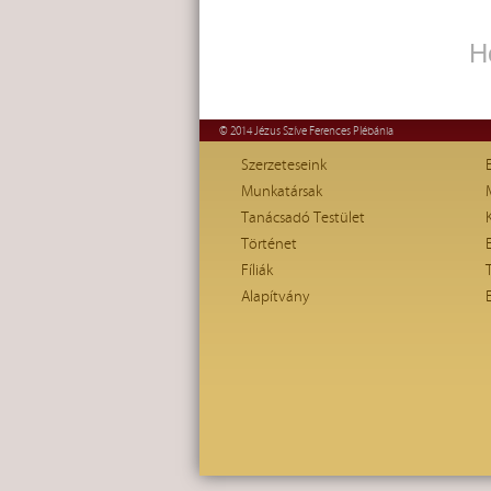
H
© 2014 Jézus Szíve Ferences Plébánia
Szerzeteseink
Munkatársak
Tanácsadó Testület
Történet
Fíliák
Alapítvány