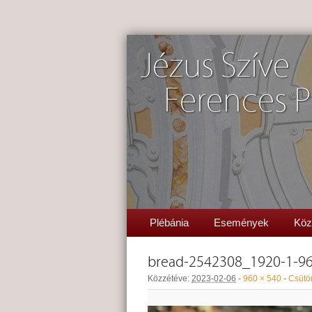
Jézus Szíve
Ferences P
Plébánia
Események
Köz
bread-2542308_1920-1-9
Közzétéve:
2023-02-06
-
960 × 540
-
Csütör