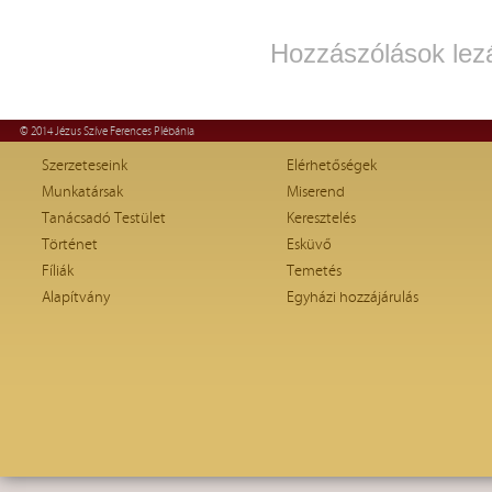
Hozzászólások lez
© 2014 Jézus Szíve Ferences Plébánia
Szerzeteseink
Elérhetőségek
Munkatársak
Miserend
Tanácsadó Testület
Keresztelés
Történet
Esküvő
Fíliák
Temetés
Alapítvány
Egyházi hozzájárulás