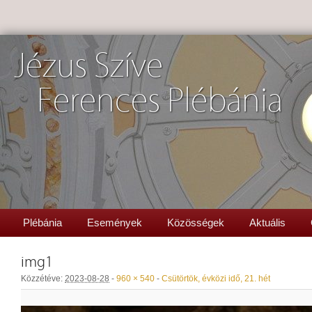
Jézus Szíve
Ferences Plébánia
Plébánia
Események
Közösségek
Aktuális
img1
Közzétéve:
2023-08-28
-
960 × 540
-
Csütörtök, évközi idő, 21. hét