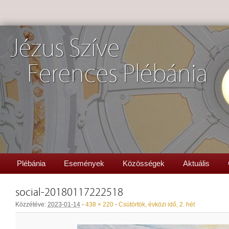
Jézus Szíve
Ferences Plébánia
Plébánia
Események
Közösségek
Aktuális
social-20180117222518
Közzétéve:
2023-01-14
-
438 × 220
-
Csütörtök, évközi idő, 2. hét