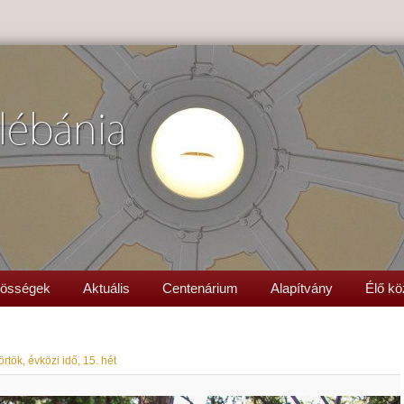
lébánia
össégek
Aktuális
Centenárium
Alapítvány
Élő kö
rtök, évközi idő, 15. hét