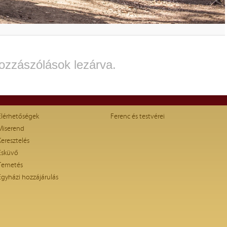
ozzászólások lezárva.
Elérhetőségek
Ferenc és testvérei
Miserend
Keresztelés
Esküvő
Temetés
Egyházi hozzájárulás