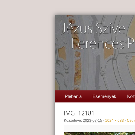
Jézus Szíve
Ferences P
Plébánia
Események
Köz
IMG_12181
Közzétéve:
2023-07-15
-
1024 × 683
-
Csütö