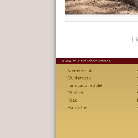
H
© 2014 Jézus Szíve Ferences Plébánia
Szerzeteseink
Munkatársak
Tanácsadó Testület
Történet
Fíliák
Alapítvány