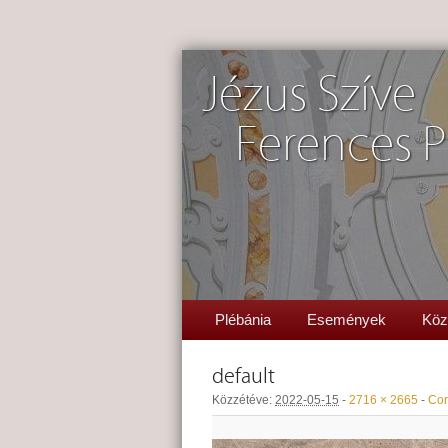
Jézus Szíve
Ferences P
Plébánia
Események
Köz
default
Közzétéve:
2022-05-15
-
2716 × 2665
-
Cor