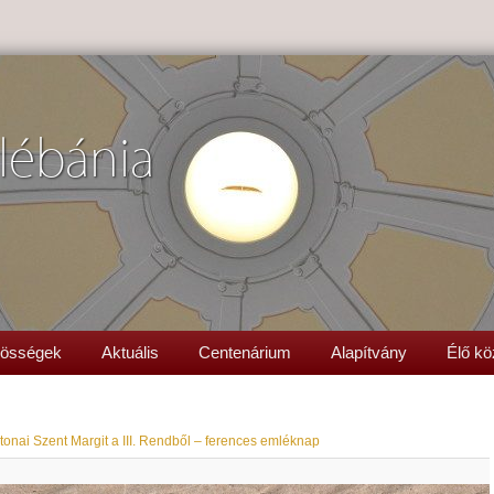
lébánia
össégek
Aktuális
Centenárium
Alapítvány
Élő kö
tonai Szent Margit a III. Rendből – ferences emléknap