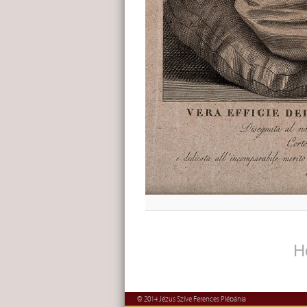
H
© 2014 Jézus Szíve Ferences Plébánia