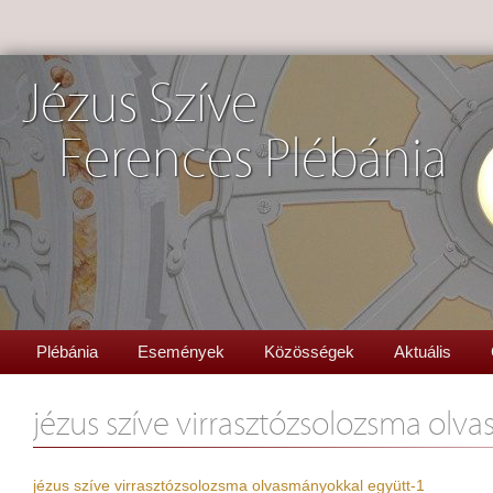
Jézus Szíve
Ferences Plébánia
Plébánia
Események
Közösségek
Aktuális
jézus szíve virrasztózsolozsma olv
jézus szíve virrasztózsolozsma olvasmányokkal együtt-1