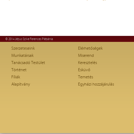
© 2014 Jézus Szíve Ferences Plébánia
Szerzeteseink
Elérhetőségek
Munkatársak
Miserend
Tanácsadó Testület
Keresztelés
Történet
Esküvő
Fíliák
Temetés
Alapítvány
Egyházi hozzájárulás