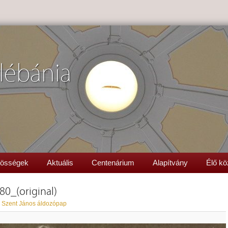
lébánia
össégek
Aktuális
Centenárium
Alapítvány
Élő kö
0_(original)
 Szent János áldozópap