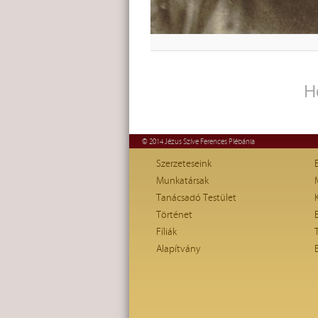
H
© 2014 Jézus Szíve Ferences Plébánia
Szerzeteseink
Munkatársak
Tanácsadó Testület
Történet
Fíliák
Alapítvány