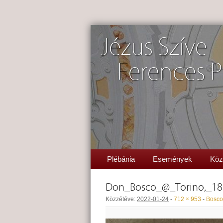
Jézus Szíve
Ferences P
Plébánia
Események
Köz
Don_Bosco_@_Torino,_188
Közzétéve:
2022-01-24
-
712 × 953
-
Bosco