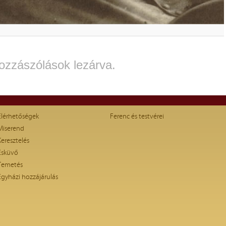
ozzászólások lezárva.
Elérhetőségek
Ferenc és testvérei
Miserend
Keresztelés
Esküvő
Temetés
Egyházi hozzájárulás