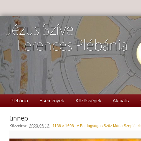
Jézus Szíve
Ferences Plébánia
Plébánia
Események
Közösségek
Aktuális
ünnep
Közzétéve:
2023-06-12
-
1138 × 1608
-
A Boldogságos Szűz Mária Szeplőtel