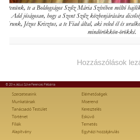
Hozzászólások lez
© 2014 Jézus Szíve Ferences Plébánia
Szerzeteseink
Elérhetőségek
Munkatársak
Miserend
Tanácsadó Testület
Keresztelés
Történet
Esküvő
Fíliák
Temetés
Alapítvány
Egyházi hozzájárulás