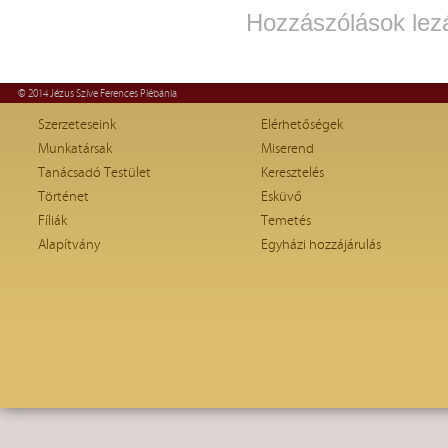
Hozzászólások lez
© 2014 Jézus Szíve Ferences Plébánia
Szerzeteseink
Elérhetőségek
Munkatársak
Miserend
Tanácsadó Testület
Keresztelés
Történet
Esküvő
Fíliák
Temetés
Alapítvány
Egyházi hozzájárulás