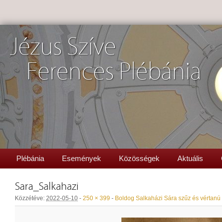
Jézus Szíve
Ferences Plébánia
Plébánia
Események
Közösségek
Aktuális
Sara_Salkahazi
Közzétéve:
2022-05-10
-
250 × 399
-
Boldog Salkaházi Sára szűz és vértanú