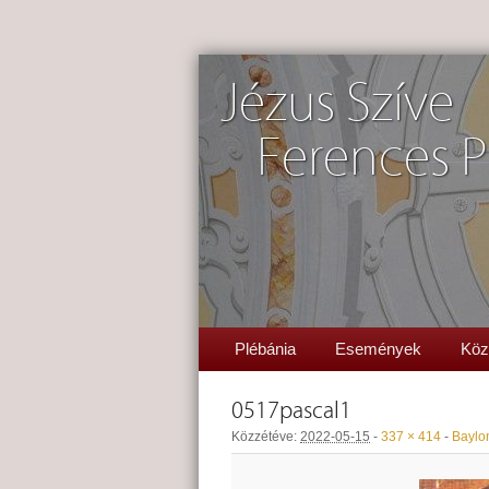
Jézus Szíve
Ferences P
Plébánia
Események
Köz
0517pascal1
Közzétéve:
2022-05-15
-
337 × 414
-
Baylon