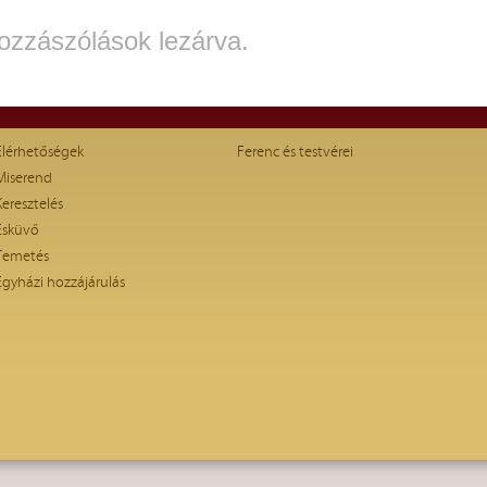
ozzászólások lezárva.
Elérhetőségek
Ferenc és testvérei
Miserend
Keresztelés
Esküvő
Temetés
Egyházi hozzájárulás