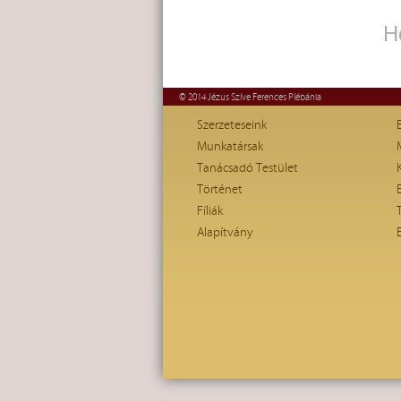
H
© 2014 Jézus Szíve Ferences Plébánia
Szerzeteseink
Munkatársak
Tanácsadó Testület
Történet
Fíliák
Alapítvány