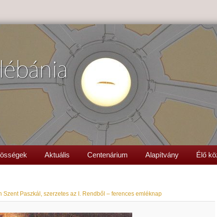
lébánia
össégek
Aktuális
Centenárium
Alapítvány
Élő kö
 Szent Paszkál, szerzetes az I. Rendből – ferences emléknap