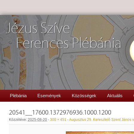
Jézus Szíve
Ferences Plébánia
Plébánia
Események
Közösségek
Aktuális
20541__17600.1372976936.1000.1200
Közzétéve:
2025-08-20
-
300 × 451
-
Augusztus 29. Keresztelő Szent János 