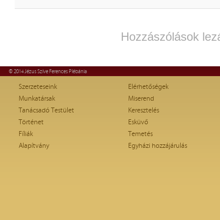
Hozzászólások lez
© 2014 Jézus Szíve Ferences Plébánia
Szerzeteseink
Elérhetőségek
Munkatársak
Miserend
Tanácsadó Testület
Keresztelés
Történet
Esküvő
Fíliák
Temetés
Alapítvány
Egyházi hozzájárulás