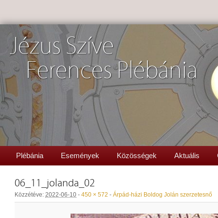
Jézus Szíve
Ferences Plébánia
Plébánia
Események
Közösségek
Aktuális
06_11_jolanda_02
Közzétéve:
2022-06-10
-
450 × 572
-
Árpád-házi Boldog Jolán szerzetesnő