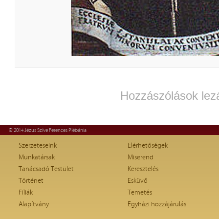
Hozzászólások lez
© 2014 Jézus Szíve Ferences Plébánia
Szerzeteseink
Elérhetőségek
Munkatársak
Miserend
Tanácsadó Testület
Keresztelés
Történet
Esküvő
Fíliák
Temetés
Alapítvány
Egyházi hozzájárulás