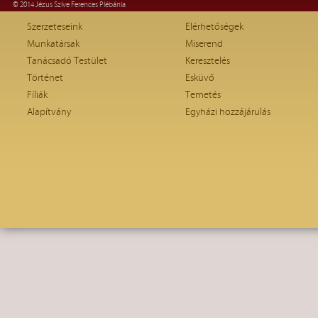
© 2014 Jézus Szíve Ferences Plébánia
Szerzeteseink
Elérhetőségek
Munkatársak
Miserend
Tanácsadó Testület
Keresztelés
Történet
Esküvő
Fíliák
Temetés
Alapítvány
Egyházi hozzájárulás