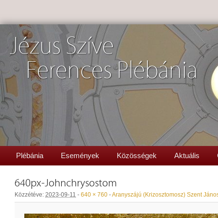
Jézus Szíve
Ferences Plébánia
Plébánia
Események
Közösségek
Aktuális
640px-Johnchrysostom
Közzétéve:
2023-09-11
-
640 × 760
-
Aranyszájú (Krizosztomosz) Szent Jáno