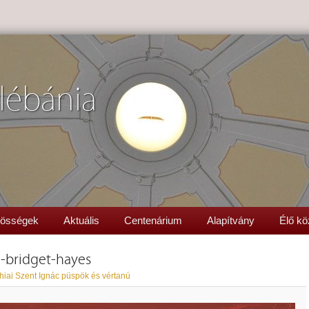
lébánia
össégek
Aktuális
Centenárium
Alapítvány
Élő kö
ia-bridget-hayes
hiai Szent Ignác püspök és vértanú