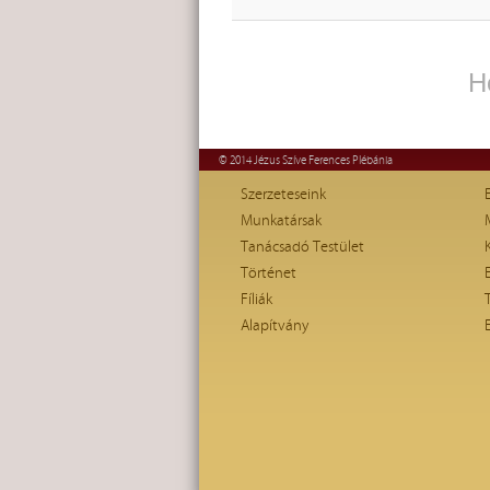
H
© 2014 Jézus Szíve Ferences Plébánia
Szerzeteseink
Munkatársak
Tanácsadó Testület
Történet
Fíliák
Alapítvány