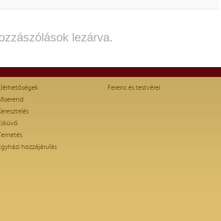
ozzászólások lezárva.
Elérhetőségek
Ferenc és testvérei
Miserend
Keresztelés
Esküvő
Temetés
Egyházi hozzájárulás