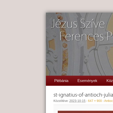
Jézus Szíve
Ferences P
Plébánia
Események
Köz
st-ignatius-of-antioch-jul
Közzétéve:
2023-10-15
-
647 × 900
-
Antioc