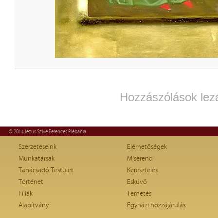
Hozzászólások lez
© 2014 Jézus Szíve Ferences Plébánia
Szerzeteseink
Elérhetőségek
Munkatársak
Miserend
Tanácsadó Testület
Keresztelés
Történet
Esküvő
Fíliák
Temetés
Alapítvány
Egyházi hozzájárulás