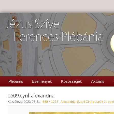
Jézus Szíve
Ferences Plébánia
Plébánia
Események
Közösségek
Aktuális
0609.cyril-alexandria
Közzétéve:
2023-06-21
-
640 × 1273
-
Alexandriai Szent Cirill püspök és egy