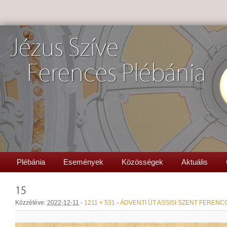
Jézus Szíve
Ferences Plébánia
Plébánia
Események
Közösségek
Aktuális
15
Közzétéve:
2022-12-11
-
1211 × 531
-
ÁDVENTI ÚT ASSISI SZENT FERENC