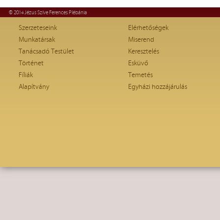
© 2014 Jézus Szíve Ferences Plébánia
Szerzeteseink
Elérhetőségek
Munkatársak
Miserend
Tanácsadó Testület
Keresztelés
Történet
Esküvő
Fíliák
Temetés
Alapítvány
Egyházi hozzájárulás