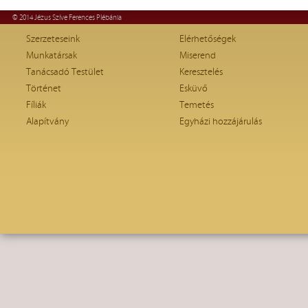
© 2014 Jézus Szíve Ferences Plébánia
Szerzeteseink
Elérhetőségek
Munkatársak
Miserend
Tanácsadó Testület
Keresztelés
Történet
Esküvő
Fíliák
Temetés
Alapítvány
Egyházi hozzájárulás