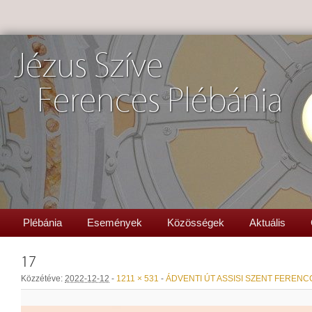
Jézus Szíve
Ferences Plébánia
Plébánia
Események
Közösségek
Aktuális
17
Közzétéve:
2022-12-12
-
1211 × 531
-
ÁDVENTI ÚT ASSISI SZENT FERENC