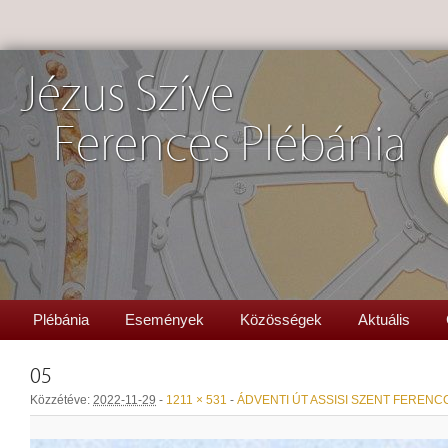
Jézus Szíve
Ferences Plébánia
Plébánia
Események
Közösségek
Aktuális
05
Közzétéve:
2022-11-29
-
1211 × 531
-
ÁDVENTI ÚT ASSISI SZENT FERENC