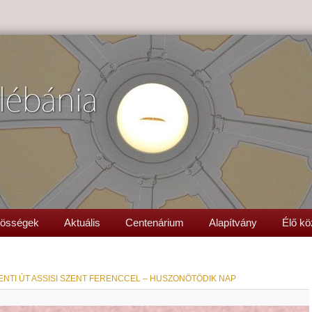
lébánia
össégek
Aktuális
Centenárium
Alapítvány
Élő kö
ENTI ÚT ASSISI SZENT FERENCCEL – HUSZONÖTÖDIK NAP