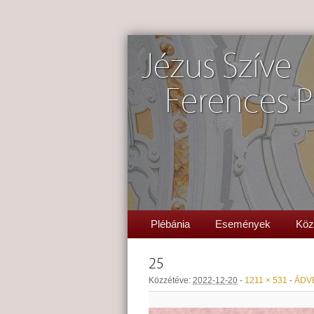
Jézus Szíve
Ferences P
Plébánia
Események
Köz
25
Közzétéve:
2022-12-20
-
1211 × 531
-
ÁDV