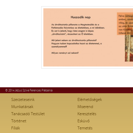
© 2014 Jézus Szíve Ferences Plébánia
Szerzeteseink
Elérhetőségek
Munkatársak
Miserend
Tanácsadó Testület
Keresztelés
Történet
Esküvő
Fíliák
Temetés