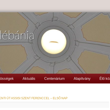
lébánia
össégek
Aktuális
Centenárium
Alapítvány
Élő kö
NTI ÚT ASSISI SZENT FERENCCEL – ELSŐ NAP