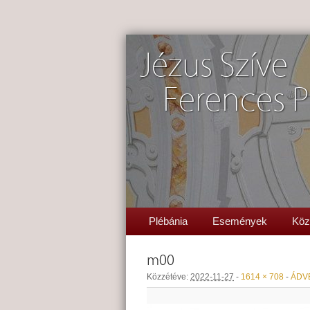
Jézus Szíve
Ferences P
Plébánia
Események
Köz
m00
Közzétéve:
2022-11-27
-
1614 × 708
-
ÁDVE