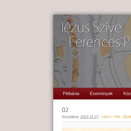
Jézus Szíve
Ferences P
Plébánia
Események
Köz
02
Közzétéve:
2022-11-27
-
1614 × 709
-
ÁDVE