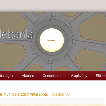
lébánia
össégek
Aktuális
Centenárium
Alapítvány
Élő kö
NTI ÚT ASSISI SZENT FERENCCEL – MÁSODIK NAP