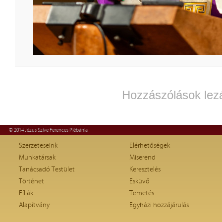
Hozzászólások lez
© 2014 Jézus Szíve Ferences Plébánia
Szerzeteseink
Elérhetőségek
Munkatársak
Miserend
Tanácsadó Testület
Keresztelés
Történet
Esküvő
Fíliák
Temetés
Alapítvány
Egyházi hozzájárulás