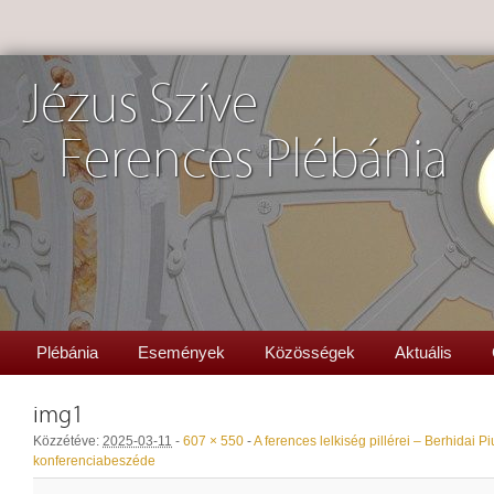
Jézus Szíve
Ferences Plébánia
Plébánia
Események
Közösségek
Aktuális
img1
Közzétéve:
2025-03-11
-
607 × 550
-
A ferences lelkiség pillérei – Berhidai 
konferenciabeszéde