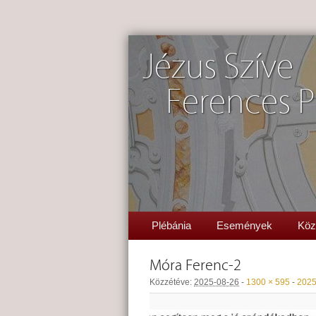
Jézus Szíve
Ferences P
Plébánia
Események
Köz
Móra Ferenc-2
Közzétéve:
2025-08-26
-
1300 × 595
-
2025