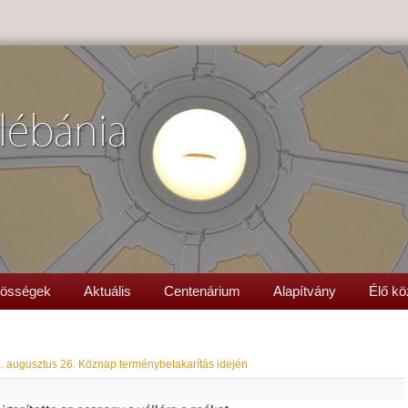
lébánia
össégek
Aktuális
Centenárium
Alapítvány
Élő kö
. augusztus 26. Köznap terménybetakarítás idején