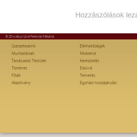
Hozzászólások lez
© 2014 Jézus Szíve Ferences Plébánia
Szerzeteseink
Elérhetőségek
Munkatársak
Miserend
Tanácsadó Testület
Keresztelés
Történet
Esküvő
Fíliák
Temetés
Alapítvány
Egyházi hozzájárulás