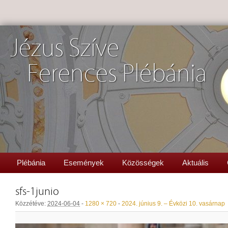
Jézus Szíve
Ferences Plébánia
Plébánia
Események
Közösségek
Aktuális
sfs-1junio
Közzétéve:
2024-06-04
-
1280 × 720
-
2024. június 9. – Évközi 10. vasárnap