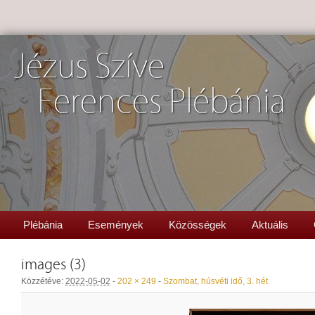
Jézus Szíve
Ferences Plébánia
Plébánia
Események
Közösségek
Aktuális
images (3)
Közzétéve:
2022-05-02
-
202 × 249
-
Szombat, húsvéti idő, 3. hét