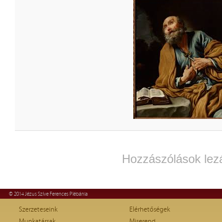
Hozzászólások lez
© 2014 Jézus Szíve Ferences Plébánia
Szerzeteseink
Elérhetőségek
Munkatársak
Miserend