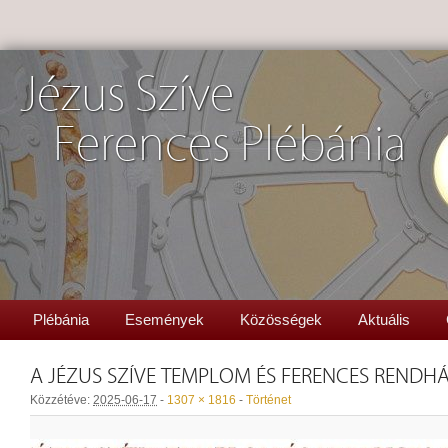
Jézus Szíve
Ferences Plébánia
Plébánia
Események
Közösségek
Aktuális
A JÉZUS SZÍVE TEMPLOM ÉS FERENCES RENDH
Közzétéve:
2025-06-17
-
1307 × 1816
-
Történet