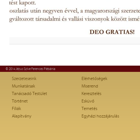
© 2014 Jézus Szíve Ferences Plébánia
Szerzeteseink
Elérhetőségek
Munkatársak
Miserend
Tanácsadó Testület
Keresztelés
Történet
Esküvő
Fíliák
Temetés
Alapítvány
Egyházi hozzájárulás