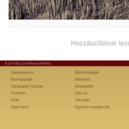
Hozzászólások lez
© 2014 Jézus Szíve Ferences Plébánia
Szerzeteseink
Elérhetőségek
Munkatársak
Miserend
Tanácsadó Testület
Keresztelés
Történet
Esküvő
Fíliák
Temetés
Alapítvány
Egyházi hozzájárulás