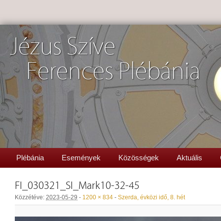
Jézus Szíve
Ferences Plébánia
Plébánia
Események
Közösségek
Aktuális
FI_030321_SI_Mark10-32-45
Közzétéve:
2023-05-29
-
1200 × 834
-
Szerda, évközi idő, 8. hét