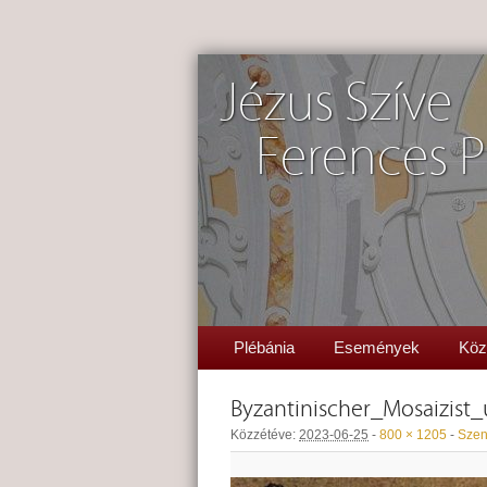
Jézus Szíve
Ferences P
Plébánia
Események
Köz
Byzantinischer_Mosaizis
Közzétéve:
2023-06-25
-
800 × 1205
-
Szen