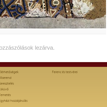
ozzászólások lezárva.
Elérhetőségek
Ferenc és testvérei
Miserend
Keresztelés
Esküvő
Temetés
Egyházi hozzájárulás