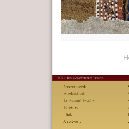
H
© 2014 Jézus Szíve Ferences Plébánia
Szerzeteseink
Munkatársak
Tanácsadó Testület
Történet
Fíliák
Alapítvány