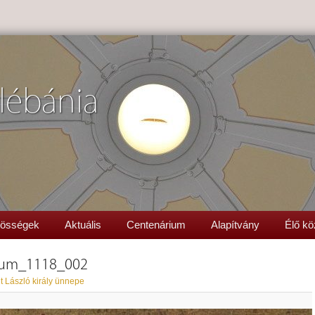
lébánia
össégek
Aktuális
Centenárium
Alapítvány
Élő kö
t_um_1118_002
t László király ünnepe