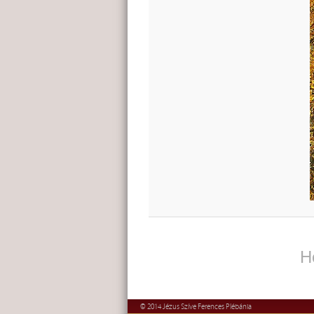
H
© 2014 Jézus Szíve Ferences Plébánia