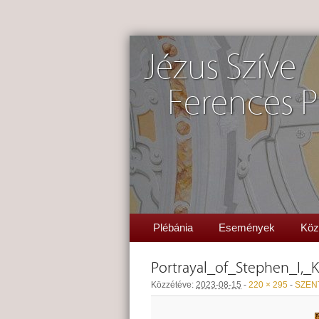
Jézus Szíve
Ferences P
Plébánia
Események
Köz
Portrayal_of_Stephen_I,
Közzétéve:
2023-08-15
-
220 × 295
-
SZEN