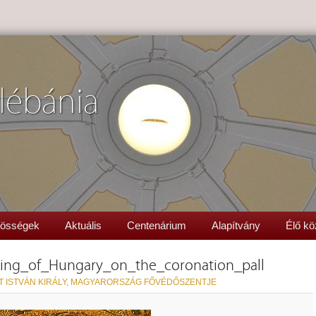
lébánia
össégek
Aktuális
Centenárium
Alapítvány
Élő kö
_King_of_Hungary_on_the_coronation_pall
T ISTVÁN KIRÁLY, MAGYARORSZÁG FŐVÉDŐSZENTJE