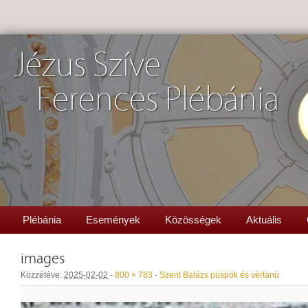
Jézus Szíve
Ferences Plébánia
Plébánia
Események
Közösségek
Aktuális
images
Közzétéve:
2025-02-02
-
800 × 783
-
Szent Balázs püspök és vértanú