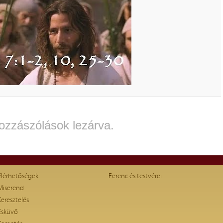
ozzászólások lezárva.
Elérhetőségek
Ferenc és testvérei
Miserend
Keresztelés
Esküvő