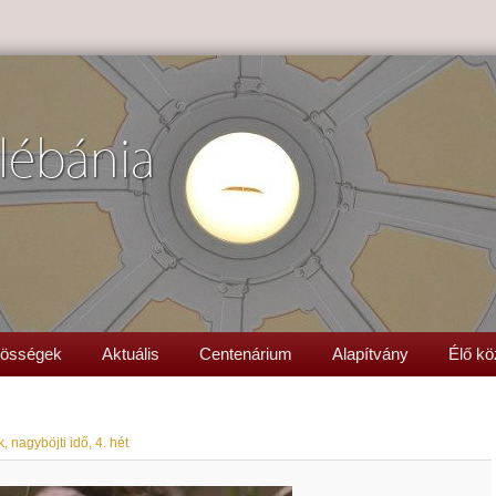
lébánia
össégek
Aktuális
Centenárium
Alapítvány
Élő kö
, nagyböjti idő, 4. hét