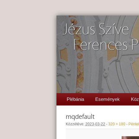
Jézus Szíve
Ferences P
Plébánia
Események
Köz
mqdefault
Közzétéve:
2023-03-22
-
320 × 180
-
Péntek