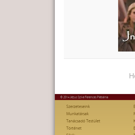
H
© 2014 Jézus Szíve Ferences Plébánia
Szerzeteseink
Munkatársak
Tanácsadó Testület
Történet