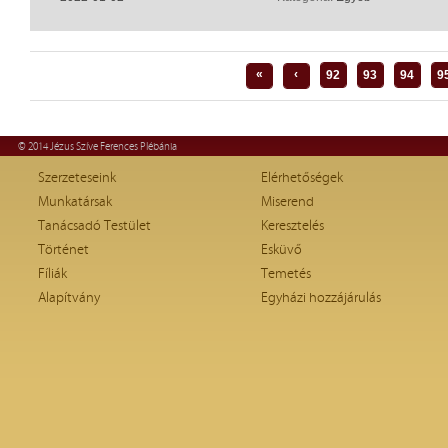
«
‹
92
93
94
9
© 2014 Jézus Szíve Ferences Plébánia
Szerzeteseink
Elérhetőségek
Munkatársak
Miserend
Tanácsadó Testület
Keresztelés
Történet
Esküvő
Fíliák
Temetés
Alapítvány
Egyházi hozzájárulás