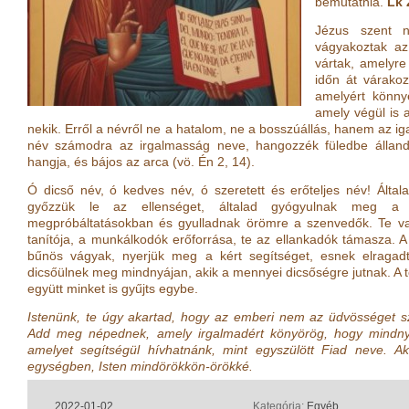
bemutatnia.
Lk 
Jézus szent 
vágyakoztak az
vártak, amelyr
időn át várakoz
amelyért könny
amely végül is 
nekik. Erről a névről ne a hatalom, ne a bosszúállás, hanem az 
név számodra az irgalmasság neve, hangozzék füledbe állan
hangja, és bájos az arca
(vö.
Én 2, 14
)
.
Ó dicső név, ó kedves név, ó szeretett és erőteljes név! Által
győzzük le az ellenséget, általad gyógyulnak meg a
megpróbáltatásokban és gyulladnak örömre a szenvedők. Te vag
tanítója, a munkálkodók erőforrása, te az ellankadók támasza. A
bűnös vágyak, nyerjük meg a kért segítséget, esnek elragadt
dicsőülnek meg mindnyájan, akik a mennyei dicsőségre jutnak. A t
együtt minket is gyűjts egybe.
Istenünk, te úgy akartad, hogy az emberi nem az üdvösséget sze
Add meg népednek, amely irgalmadért könyörög, hogy mindnyá
amelyet segítségül hívhatnánk, mint egyszülött Fiad neve. Ak
egységben, Isten mindörökkön-örökké.
2022-01-02
Kategória:
Egyéb