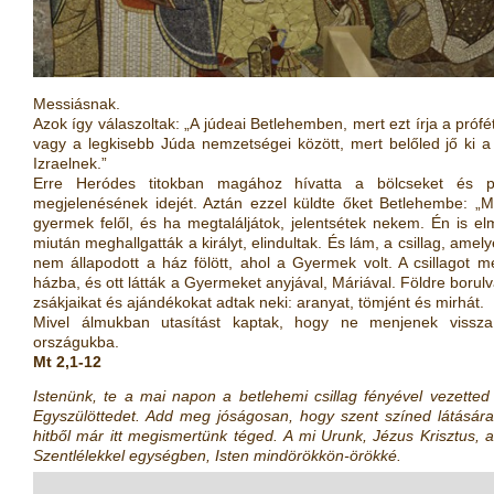
Messiásnak.
Azok így válaszoltak: „A júdeai Betlehemben, mert ezt írja a próf
vagy a legkisebb Júda nemzetségei között, mert belőled jő ki a
Izraelnek.”
Erre Heródes titokban magához hívatta a bölcseket és po
megjelenésének idejét. Aztán ezzel küldte őket Betlehembe: „
gyermek felől, és ha megtaláljátok, jelentsétek nekem. Én is el
miután meghallgatták a királyt, elindultak. És lám, a csillag, amely
nem állapodott a ház fölött, ahol a Gyermek volt. A csillagot
házba, és ott látták a Gyermeket anyjával, Máriával. Földre borulva
zsákjaikat és ajándékokat adtak neki: aranyat, tömjént és mirhát.
Mivel álmukban utasítást kaptak, hogy ne menjenek vissz
országukba.
Mt 2,1-12
Istenünk, te a mai napon a betlehemi csillag fényével vezetted 
Egyszülöttedet. Add meg jóságosan, hogy szent színed látásár
hitből már itt megismertünk téged. A mi Urunk, Jézus Krisztus, a 
Szentlélekkel egységben, Isten mindörökkön-örökké.