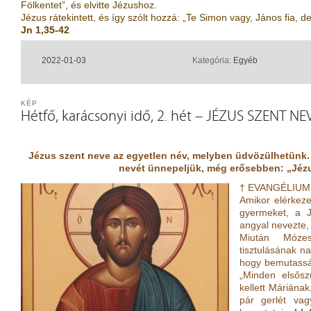
Fölkentet”, és elvitte Jézushoz.
Jézus rátekintett, és így szólt hozzá: „Te Simon vagy, János fia, 
Jn 1,35-42
2022-01-03
Kategória:
Egyéb
KÉP
Hétfő, karácsonyi idő, 2. hét – JÉZUS SZENT NE
Jézus szent neve az egyetlen név, melyben üdvözülhetünk.
nevét ünnepeljük, még erősebben: „Jézu
† EVANGÉLIUM 
Amikor elérkeze
gyermeket, a J
angyal nevezte,
Miután Mózes
tisztulásának na
hogy bemutassák
„Minden elsősz
kellett Máriána
pár gerlét vagy