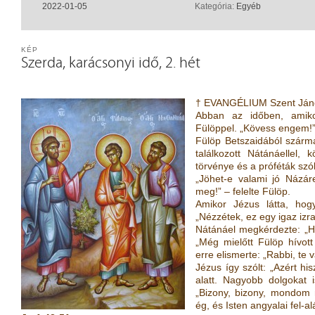
2022-01-05
Kategória:
Egyéb
KÉP
Szerda, karácsonyi idő, 2. hét
† EVANGÉLIUM Szent Ján
Abban az időben, amikor
Fülöppel. „Kövess engem!”
Fülöp Betszaidából szárma
találkozott Nátánáellel, 
törvénye és a próféták szól
„Jöhet-e valami jó Názáre
meg!” – felelte Fülöp.
Amikor Jézus látta, hogy
„Nézzétek, ez egy igaz izr
Nátánáel megkérdezte: „H
„Még mielőtt Fülöp hívott 
erre elismerte: „Rabbi, te v
Jézus így szólt: „Azért hi
alatt. Nagyobb dolgokat i
„Bizony, bizony, mondom n
ég, és Isten angyalai fel-al