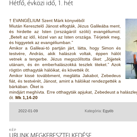
Hétfő, évközi idő, 1. hét
† EVANGÉLIUM Szent Márk könyvéből
Miután Keresztelő Jánost elfogták, Jézus Galileába ment,
és hirdette az Isten (országáról szóló) evangéliumot:
„Betelt az idő, közel van az Isten országa. Térjetek meg,
és higgyetek az evangéliumban.”
Amikor a Galileai-tó partján járt, látta, hogy Simon és
testvére, András, akik halászok voltak, éppen hálót
vetnek a tengerbe. Jézus megszólította őket: „Jöjjetek
utánam, és én emberhalászokká teszlek titeket.” Azok
rögtön otthagyták hálóikat, és követték őt.
Amikor kissé továbbment, meglátta Jakabot, Zebedeus
fiát, és testvérét, Jánost, amint a hálóikat rendezgették a
bárkában. Őket is
mindjárt meghívta. Erre otthagyták apjukat, Zebedeust a halászl
őt.
Mk 1,14-20
2022-01-09
Kategória:
Egyéb
KÉP
URUNK MEGKERESZTELKEDÉSE