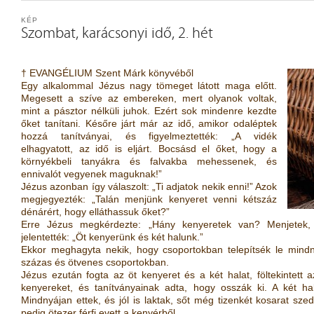
KÉP
Szombat, karácsonyi idő, 2. hét
† EVANGÉLIUM Szent Márk könyvéből
Egy alkalommal Jézus nagy tömeget látott maga előtt.
Megesett a szíve az embereken, mert olyanok voltak,
mint a pásztor nélküli juhok. Ezért sok mindenre kezdte
őket tanítani. Későre járt már az idő, amikor odaléptek
hozzá tanítványai, és figyelmeztették: „A vidék
elhagyatott, az idő is eljárt. Bocsásd el őket, hogy a
környékbeli tanyákra és falvakba mehessenek, és
ennivalót vegyenek maguknak!”
Jézus azonban így válaszolt: „Ti adjatok nekik enni!” Azok
megjegyezték: „Talán menjünk kenyeret venni kétszáz
dénárért, hogy elláthassuk őket?”
Erre Jézus megkérdezte: „Hány kenyeretek van? Menjetek, 
jelentették: „Öt kenyerünk és két halunk.”
Ekkor meghagyta nekik, hogy csoportokban telepítsék le mindn
százas és ötvenes csoportokban.
Jézus ezután fogta az öt kenyeret és a két halat, föltekintett 
kenyereket, és tanítványainak adta, hogy osszák ki. A két hal
Mindnyájan ettek, és jól is laktak, sőt még tizenkét kosarat sz
pedig ötezer férfi evett a kenyérből.