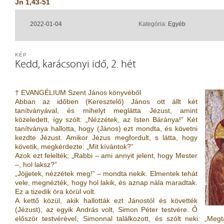
Jn 1,43-51
2022-01-04
Kategória:
Egyéb
KÉP
Kedd, karácsonyi idő, 2. hét
† EVANGÉLIUM Szent János könyvéből
Abban az időben (Keresztelő) János ott állt két
tanítványával, és mihelyt meglátta Jézust, amint
közeledett, így szólt: „Nézzétek, az Isten Báránya!” Két
tanítványa hallotta, hogy (János) ezt mondta, és követni
kezdte Jézust. Amikor Jézus megfordult, s látta, hogy
követik, megkérdezte: „Mit kívántok?”
Azok ezt felelték; „Rabbi – ami annyit jelent, hogy Mester
–, hol laksz?”
„Jöjjetek, nézzétek meg!” – mondta nekik. Elmentek tehát
vele, megnézték, hogy hol lakik, és aznap nála maradtak.
Ez a tizedik óra körül volt.
A kettő közül, akik hallották ezt Jánostól és követték
(Jézust), az egyik András volt, Simon Péter testvére. Ő
először testvérével, Simonnal találkozott, és szólt neki: „Me