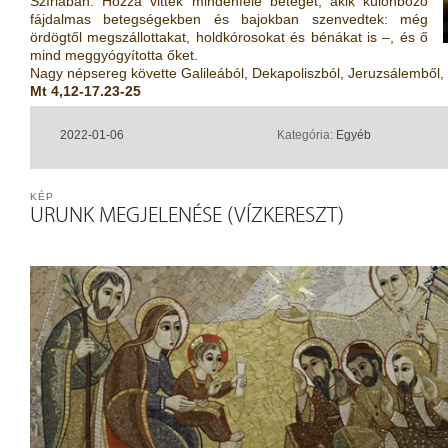
Szíriában. Hozzá vittek mindenféle beteget, akik különböző
fájdalmas betegségekben és bajokban szenvedtek: még
ördögtől megszállottakat, holdkórosokat és bénákat is –, és ő
mind meggyógyította őket.
Nagy népsereg követte Galileából, Dekapoliszból, Jeruzsálemből, 
Mt 4,12-17.23-25
2022-01-06
Kategória:
Egyéb
KÉP
URUNK MEGJELENÉSE (VÍZKERESZT)