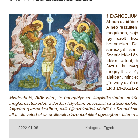
† EVANGÉLIUM 
Abban az időbe
A nép feszülten
magukban, vajo
így szólt hoz
benneteket. De
saruszíját s
Szentlélekkel és
Ekkor történt,
Jézus is megk
megnyílt az ég
alakban, mint eg
„Te vagy az én 
Lk 3,15-16.21-
Mindenható, örök Isten, te ünnepélyesen kinyilatkoztattad nekün
megkeresztelkedett a Jordán folyóban, és leszállt rá a Szentlélek
fogadott gyermekeidben, akik újjászülettünk vízből és Szentlélekb
által, aki veled él és uralkodik a Szentlélekkel egységben, Isten 
2022-01-08
Kategória:
Egyéb