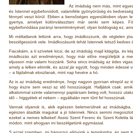
Az imádság nem más, mint egyesül
és Istennel egybefonódott, valamiféle gyönyörűség és kedvesség tö
fénnyel veszi körül. Ebben a bensőséges egyesülésben olyan les
gyertya, amelyet különválasztani már senki sem képes. F
egybefonódása parányi teremtményével; olyan boldogság ez, amely
Mi méltatlanok lettünk arra, hogy imádkozzunk, de végtelen j
beszélgessünk vele. Imádkozásunk tehát Istennek tetsző kedves á
Fiacskáim, a ti szívetek kicsi, de az imádság majd kitágítja, és ké
imádkozás azt eredményezi, hogy már előre megízleljük a me
eljusson már valami hozzánk. Soha sincs imádság az édes vigasz
amely a lelken elömlik, és azzal jár együtt, hogy minden édessé v
– a fájdalmak eloszlanak, mint nap hevére a hó.
Az is az imádság eredménye, hogy nagyon gyorsan elrepül az idő
hogy észre sem veszi az idő hosszúságát. Halljátok csak: ami
alkalommal szinte valamennyi paptársam beteg volt, hosszú utak
idő – higgyétek el nekem – egyáltalán nem tűnt fel hosszúnak.
Vannak olyanok is, akik egészen belemerülnek az imádságba, 
egészen átadták magukat a jó Istennek. Nincs semmi megosztot
ezeket a nemes lelkeket! Assisi Szent Ferenc és Szent Koletta lát
módon, mint ahogyan mi beszélgetünk egymással.
S ezzel szemben, mi hányszor eljövünk a templomba, és nem tudj