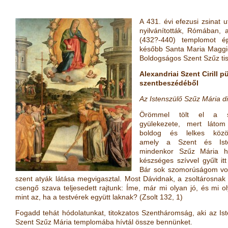
A 431. évi efezusi zsinat 
nyilvánították, Rómában, 
(432?-440) templomot épít
később Santa Maria Maggio
Boldogságos Szent Szűz tis
Alexandriai Szent Cirill
szentbeszédéből
Az Istenszülő Szűz Mária d
Örömmel tölt el a s
gyülekezete, mert láto
boldog és lelkes közös
amely a Szent és Iste
mindenkor Szűz Mária h
készséges szívvel gyűlt it
Bár sok szomorúságom vol
szent atyák látása megvigasztal. Most Dávidnak, a zsoltárosnak
csengő szava teljesedett rajtunk: Íme, már mi olyan jó, és mi o
mint az, ha a testvérek együtt laknak?
(
Zsolt 132, 1
)
Fogadd tehát hódolatunkat, titokzatos Szentháromság, aki az Is
Szent Szűz Mária templomába hívtál össze bennünket.