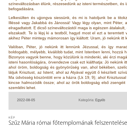
színeváltozásban élünk, részesedünk az isteni természetben, és
befogadására.
Lelkesülten és ujjongva siessünk, és mi is hatoljunk be a tito
Illéssé vagy Jakabbá és Jánossá! Vagy légy olyan, mint Péter, aki
elragadtatott. E dicső színeváltozástól maga is egészen átalakult, e
elszakadt. Te is lépj ki a testből, hagyd most el ezt a teremtett
akihez Péter mintegy mámorosan így kiáltott: Uram, jó nekünk itt
Valóban, Péter, jó nekünk itt lennünk Jézussal, és így mara
boldogabb, mélyebb, kiválóbb tudat, mint Istenben lenni, hozzá h
Bizonyos vagyok benne, hogy közülünk is mindenki, aki érzi magába
isteni hasonlóságára, örvendezve csak ezt kiálthatja: Jó nekünk i
ahol öröm, boldogság és gyönyörűség van, ahol békében, szelí
látjuk Krisztust, az Istent; ahol az Atyával együtt ő készített szí
Ma üdvösség köszöntött erre a házra
(
Lk 19, 9
)
; ahol Krisztussa
kincse halmozódik össze; ahol az örök boldogság első zsengéit 
szemlélni lehet.
2022-08-05
Kategória:
Egyéb
KÉP
Szűz Mária római főtemplomának felszentelése