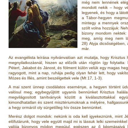
még nem lennének elégg
mondott nekik – hogy vé
legyenek, és hogy a látot
a Tábor-hegyen megmutat
mintegy a mennyek orszá
szólt volna hozzájuk: Neh
bizony mondom nektek: 
meg, amíg meg nem lát
28
)
Atyja dicsőségében, a
már.
Az evangélista leírása nyilvánvalóan azt mutatja, hogy Krisztu
megnyilatkozásnál, hiszen az előzők után rögtön így folytatt
Pétert, Jakabot és Jánost, és fölment külön velük egy magas hegyr
ragyogott, mint a nap, ruhája pedig olyan fehér lett, hogy vakít
Mózes és Illés, amint beszélgettek vele
(
Mt 17, 1-3
)
.
A mai szent ünnep csodálatos eseménye, a hegyen történt üdv
valósul meg; egybegyűjtött ugyanis bennünket Krisztus halál
megvilágosított tanítványok között a kiválasztottakkal e
kimondhatatlan és szent misztériumoknak a mélyére, hallgassunk
a hegy ormáról oly sürgetőleg hív össze bennünket.
Merész dolgot mondok: nekünk is oda kell igyekeznünk, mint J
előfutárunk, hogy vele együtt majd mi is lássuk lelki szemeinkke
valója bizonyos módon megújul, egészen az ő képmásaivá le