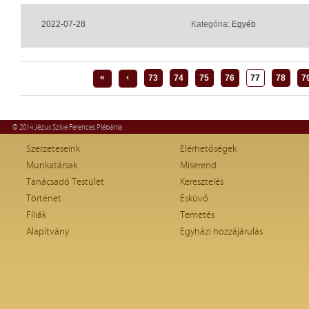
2022-07-28
Kategória:
Egyéb
«
‹
73
74
75
76
77
78
7
© 2014 Jézus Szíve Ferences Plébánia
Szerzeteseink
Elérhetőségek
Munkatársak
Miserend
Tanácsadó Testület
Keresztelés
Történet
Esküvő
Fíliák
Temetés
Alapítvány
Egyházi hozzájárulás