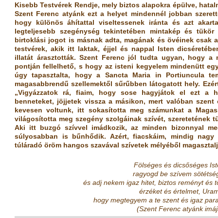
Kisebb Testvérek Rendje, mely biztos alapokra épülve, hatalm
Szent Ferenc atyánk ezt a helyet mindennél jobban szerett
hogy különös áhítattal viseltessenek iránta és azt akar
legteljesebb szegénység tekintetében mintakép és tükör 
birtoklási jogot is másnak adta, magának és övéinek csak a 
testvérek, akik itt laktak, éjjel és nappal Isten dicséretéb
illatát árasztották. Szent Ferenc jól tudta ugyan, hogy 
pontján fellelhető, s hogy az isteni kegyelem mindenütt egy
úgy tapasztalta, hogy a Sancta Maria in Portiuncula t
magasabbrendű szellemektől sűrűbben látogatott hely. Ezér
„Vigyázzatok rá, fiaim, hogy sose hagyjátok el ezt a h
benneteket, jöjjetek vissza a másikon, mert valóban szent 
kevesen voltunk, itt sokasította meg számunkat a Magass
világosította meg szegény szolgáinak szívét, szeretetének tü
Aki itt buzgó szívvel imádkozik, az minden bizonnyal meg
súlyosabban is bűnhődik. Azért, fiacskáim, mindig nagy t
túláradó öröm hangos szavával szívetek mélyéből magasztaljá
Fölséges és dicsőséges Ist
ragyogd be szívem sötétség
és adj nekem igaz hitet, biztos reményt és t
érzéket és értelmet, Uram
hogy megtegyem a te szent és igaz par
(Szent Ferenc atyánk imáj