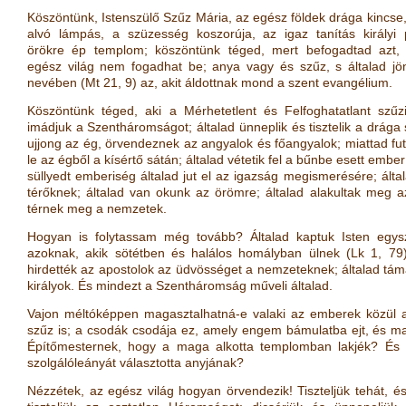
Köszöntünk, Istenszülő Szűz Mária, az egész földek drága kincse
alvó lámpás, a szüzesség koszorúja, az igaz tanítás királyi p
örökre ép templom; köszöntünk téged, mert befogadtad azt, 
egész világ nem fogadhat be; anya vagy és szűz, s általad jö
nevében
(
Mt 21, 9
)
az, akit áldottnak mond a szent evangélium.
Köszöntünk téged, aki a Mérhetetlent és Felfoghatatlant szűz
imádjuk a Szentháromságot; általad ünneplik és tisztelik a drága 
ujjong az ég, örvendeznek az angyalok és főangyalok; miattad f
le az égből a kísértő sátán; általad vétetik fel a bűnbe esett em
süllyedt emberiség általad jut el az igazság megismerésére; által
térőknek; általad van okunk az örömre; általad alakultak meg a
térnek meg a nemzetek.
Hogyan is folytassam még tovább? Általad kaptuk Isten egyszü
azoknak, akik sötétben és halálos homályban ülnek
(
Lk 1, 79
hirdették az apostolok az üdvösséget a nemzeteknek; általad táma
királyok. És mindezt a Szentháromság műveli általad.
Vajon méltóképpen magasztalhatná-e valaki az emberek közül a
szűz is; a csodák csodája ez, amely engem bámulatba ejt, és mag
Építőmesternek, hogy a maga alkotta templomban lakjék? És k
szolgálóleányát választotta anyjának?
Nézzétek, az egész világ hogyan örvendezik! Tiszteljük tehát, é