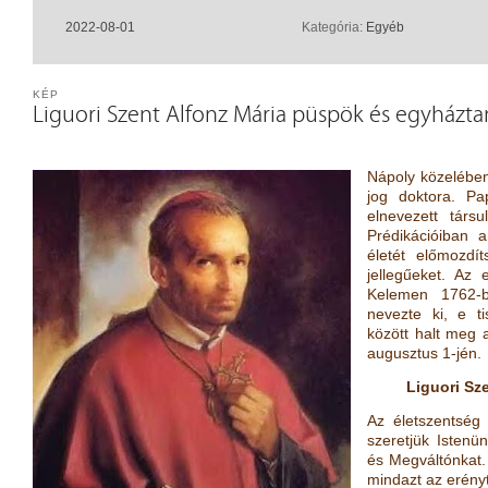
2022-08-01
Kategória:
Egyéb
KÉP
Liguori Szent Alfonz Mária püspök és egyházta
Nápoly közelében
jog doktora. Pa
elnevezett társu
Prédikációiban 
életét előmozdít
jellegűeket. Az 
Kelemen 1762-
nevezte ki, e t
között halt meg 
augusztus 1-jén.
Liguori Sz
Az életszentség 
szeretjük Istenü
és Megváltónkat. 
mindazt az erényt