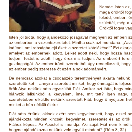
Nemde Isten az, 
maga öröktől fogv
feledd, ember: é
születtél, még a 
Öröktől fogva vag
Isten jól tudta, hogy ajándékozó jóságával megnyeri az emberi szí
az emberben a viszontszeretetet. Mintha csak azt mondaná: „Azz
indítani, ami rabságba ejti őket: a szeretet kötelékével!” Ezt akar
amelyet az embernek adott. Lelket adott neki, hogy hozzá has
tudjon. Testet is adott, hogy érezni is tudjon. Az emberért tere
gazdagságát. Az ember iránti szeretetből úgy rendelkezett, hog
az ember pedig szeresse őt ezért a sok adományért.
De nemcsak azokat a csodaszép teremtményeit akarta nekünk 
szeretetünket – annyira szeretett minket, hogy önmagát is telje
örök Atya nekünk adta egyszülött Fiát. Amikor azt látta, hogy mi
hiányzik lelkünkből a kegyelem, íme, mit tett? Igen nagy, s
szeretetében elküldte nekünk szeretett Fiát, hogy ő nyújtson hel
minket a bűn nélküli életre.
Fiát adta értünk, akinek azért nem kegyelmezett, hogy ezzel 
ajándékozta minden kincsét: kegyelmét, szeretetét és az örök
Fiához képest. Az Apostol is mondja: Aki saját Fiát nem kímélt
hogyne ajándékozna nekünk vele együtt mindent?
(
Róm 8, 32
)