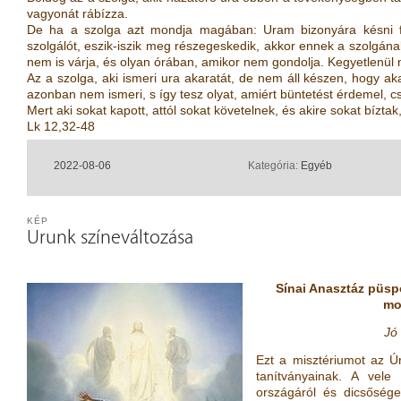
vagyonát rábízza.
De ha a szolga azt mondja magában: Uram bizonyára késni fog
szolgálót, eszik-iszik meg részegeskedik, akkor ennek a szolgán
nem is várja, és olyan órában, amikor nem gondolja. Kegyetlenül m
Az a szolga, aki ismeri ura akaratát, de nem áll készen, hogy akar
azonban nem ismeri, s így tesz olyat, amiért büntetést érdemel, c
Mert aki sokat kapott, attól sokat követelnek, és akire sokat bízta
Lk 12,32-48
2022-08-06
Kategória:
Egyéb
KÉP
Urunk színeváltozása
Sínai Anasztáz püsp
mo
Jó 
Ezt a misztériumot az Úr
tanítványainak. A vele
országáról és dicsősége