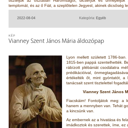
tiszteljük az osztatlan Háromságot; dicsérjük és ünnepeljük
templomát, és az ő Fiát, a szeplőtelen Jegyest, akinek dicsőség
2022-08-04
Kategória:
Egyéb
KÉP
Vianney Szent János Mária áldozópap
Lyon mellett született 1786-ban.
1815-ben pappá szentelhették. B
rábízott plébániát csodálatra mé
prédikációival, önmegtagadásáva
értékelték őt, mint gyóntatót, a
tanácsait szent tisztelettel fogad
Vianney Szent János M
Fiacskáim! Fontoljátok meg: a 
hanem a mennyben van. Tehát gond
a kincsünk van.
Az embernek az a hivatása és fel
imádkoztok és szerettek, íme, ez 