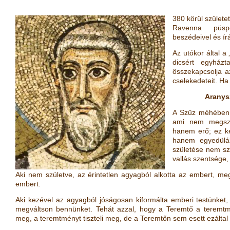
380 körül születet
Ravenna püsp
beszédeivel és írá
Az utókor által a
dicsért egyház
összekapcsolja a
cselekedeteit. Ha 
Aranys
A Szűz méhében 
ami nem megszo
hanem erő; ez k
hanem egyedülál
születése nem s
vallás szentsége,
Aki nem születve, az érintetlen agyagból alkotta az embert, megs
embert.
Aki kezével az agyagból jóságosan kiformálta emberi testünket,
megváltson bennünket. Tehát azzal, hogy a Teremtő a teremtmé
meg, a teremtményt tiszteli meg, de a Teremtőn sem esett ezáltal