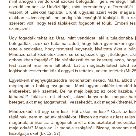
mint ahogyan vándorokat szokás befogadni. Igen, vendégül látta
esendő ember az Üdvözítőjét, mint teremtmény a Teremtőjét. Ve
viszont őt Lélekkel táplálta. Urunk ugyanis azért vette magára
alakban szívességből, ne pedig kötelességből táplálják őt a sz
szeretet volt, hogy testi táplálékot fogadott el tőlük. Emberi t
szomjazott.
Úgy fogadták tehát az Urat, mint vendéget, aki a tulajdonába 
befogadták, azoknak hatalmat adott, hogy Isten gyermekei legy
tette a szolgákat, hogy testvérei legyenek, kiváltotta őket a b
Mindazonáltal közületek senki se sóhajtozzék így: „Boldogok, akik
otthonukban fogadják!” Ne siránkozzál és ne keseregj azon, hogy 
test szerint már nem láthatod. Ezt a megtiszteltetést tőled 
legkisebb testvéreim közül eggyel is tettetek, velem tettétek
(
Mt 25
Egyébként megnyugtatásodra mondhatom neked, Márta, áldott vag
megkapod a boldog nyugalmat. Most ugyan sokféle teendőd lefo
embereket, akik szentek. De ha majd bejutsz az örök hazába, va
láthatnál? Találsz-e ott éhezőt, akivel kenyeredet megoszthatn
beteget, akit meglátogathatnál, veszekedőt, akit megbékíthetnél, h
Mindezekből ott egy sem lesz. Hát akkor mi lesz? Csak az lesz,
táplálnak, nem mi adunk táplálékot. Hiszen ott majd az lesz teljes 
magának, amikor az Úr igéjének arról a dús asztaláról morzsákat g
majd odaát? Maga az Úr mondja szolgáiról: Bizony, mondom nekte
kiszolgálja őket
(
Lk 12, 37
)
.