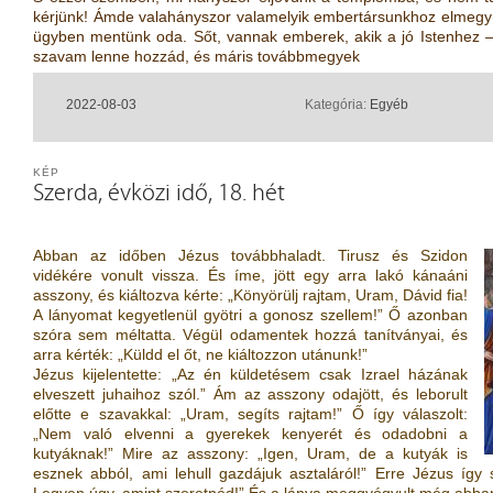
kérjünk! Ámde valahányszor valamelyik embertársunkhoz elmegyün
ügyben mentünk oda. Sőt, vannak emberek, akik a jó Istenhez – 
szavam lenne hozzád, és máris továbbmegyek
2022-08-03
Kategória:
Egyéb
KÉP
Szerda, évközi idő, 18. hét
Abban az időben Jézus továbbhaladt. Tirusz és Szidon
vidékére vonult vissza. És íme, jött egy arra lakó kánaáni
asszony, és kiáltozva kérte: „Könyörülj rajtam, Uram, Dávid fia!
A lányomat kegyetlenül gyötri a gonosz szellem!” Ő azonban
szóra sem méltatta. Végül odamentek hozzá tanítványai, és
arra kérték: „Küldd el őt, ne kiáltozzon utánunk!”
Jézus kijelentette: „Az én küldetésem csak Izrael házának
elveszett juhaihoz szól.” Ám az asszony odajött, és leborult
előtte e szavakkal: „Uram, segíts rajtam!” Ő így válaszolt:
„Nem való elvenni a gyerekek kenyerét és odadobni a
kutyáknak!” Mire az asszony: „Igen, Uram, de a kutyák is
esznek abból, ami lehull gazdájuk asztaláról!” Erre Jézus így 