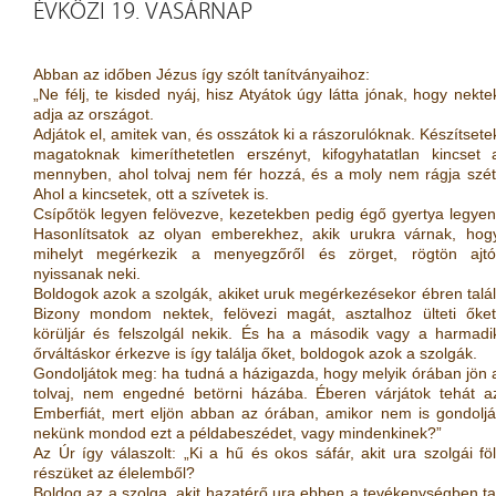
ÉVKÖZI 19. VASÁRNAP
Abban az időben Jézus így szólt tanítványaihoz:
„Ne félj, te kisded nyáj, hisz Atyátok úgy látta jónak, hogy nekte
adja az országot.
Adjátok el, amitek van, és osszátok ki a rászorulóknak. Készítsete
magatoknak kimeríthetetlen erszényt, kifogyhatatlan kincset 
mennyben, ahol tolvaj nem fér hozzá, és a moly nem rágja szét
Ahol a kincsetek, ott a szívetek is.
Csípőtök legyen felövezve, kezetekben pedig égő gyertya legyen
Hasonlítsatok az olyan emberekhez, akik urukra várnak, hog
mihelyt megérkezik a menyegzőről és zörget, rögtön ajtó
nyissanak neki.
Boldogok azok a szolgák, akiket uruk megérkezésekor ébren talál
Bizony mondom nektek, felövezi magát, asztalhoz ülteti őket
körüljár és felszolgál nekik. És ha a második vagy a harmadi
őrváltáskor érkezve is így találja őket, boldogok azok a szolgák.
Gondoljátok meg: ha tudná a házigazda, hogy melyik órában jön 
tolvaj, nem engedné betörni házába. Éberen várjátok tehát a
Emberfiát, mert eljön abban az órában, amikor nem is gondoljá
nekünk mondod ezt a példabeszédet, vagy mindenkinek?”
Az Úr így válaszolt: „Ki a hű és okos sáfár, akit ura szolgái fö
részüket az élelemből?
Boldog az a szolga, akit hazatérő ura ebben a tevékenységben t