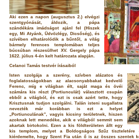
Aki
ezen a napon
(augusztus 2.) elvégzi
szentgyónását, áldozik, a pápa
szándékára imádságot ajánl fel (Hiszek
egy, Mi Atyánk, Üdvözlégy, Dicsőség), és
szívében elhatárolódik a bűntől, a
világ
bármely ferences templomában teljes
búcsúban részesülhet
XV. Gergely pápa
1622. július 4-én kelt határozata alapján.
Celanoi Tamás testvér írásaiból
Isten szolgája a szerény, szívben alázatos és
foglalatosságokban az alacsonyabbakat kedvelő
Ferenc, míg e világban élt, saját maga és övéi
számára kis részt (Portiunculát) választott csupán
ebből a világból, és ezt is csak azért tette, hogy
Krisztusnak tudjon szolgálni. Talán isteni sugallatra
nevezték már korábban is ezt a helyet
„Portiunculának”, vagyis kicsiny területnek, hiszen
azoknak lett menedéke, akik e világból semmit sem
akartak birtokolni. Ezen a kis földterületen állt egy
kis templom, melyet a Boldogságos Szűz tiszteletére é
kiérdemelte, hogy Szent Fia után ő is az összes szentek ko