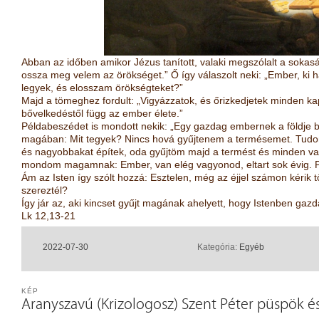
Abban az időben amikor Jézus tanított, valaki megszólalt a sokasá
ossza meg velem az örökséget.” Ő így válaszolt neki: „Ember, ki 
legyek, és elosszam örökségteket?”
Majd a tömeghez fordult: „Vigyázzatok, és őrizkedjetek minden k
bővelkedéstől függ az ember élete.”
Példabeszédet is mondott nekik: „Egy gazdag embernek a földje b
magában: Mit tegyek? Nincs hová gyűjtenem a termésemet. Tudom
és nagyobbakat építek, oda gyűjtöm majd a termést és minden v
mondom magamnak: Ember, van elég vagyonod, eltart sok évig. Pihe
Ám az Isten így szólt hozzá: Esztelen, még az éjjel számon kérik t
szereztél?
Így jár az, aki kincset gyűjt magának ahelyett, hogy Istenben gaz
Lk 12,13-21
2022-07-30
Kategória:
Egyéb
KÉP
Aranyszavú (Krizologosz) Szent Péter püspök é