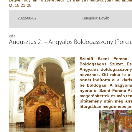
Legyen úgy, amint szeretnéd!” És a lánya meggyógyult még abba
Mt 15,21-28
2022-08-02
Kategória:
Egyéb
KÉP
Augusztus 2. – Angyalos Boldogasszony (Porci
Szeráfi Szent Ferenc 
Boldogságos Szüzet. Ezé
Angyalos Boldogasszony
neveznek. Ott rakta le a
onnét indította el a klaris
be boldogan. A hagyomá
nyerte el Szent Ferenc A
megerősítettek és más tem
jótétemény után még arr
liturgiában megünnepelje 