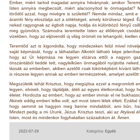
Ember, miért tartod magadat annyira hitványnak, amikor Tere
Isten annyira megbecsült, miért alacsonyítod le önmagadat? M
törődöl azzal, hogy mivégre is születtél? Nemde mindaz, amit e 
áramló fény eloszlatja azt a sötétséget, amely körülvesz téged. 
neked ragyognak az égbolt napja, holdja és különböző fényű csillaga
meg gyümölcs. Számodra teremtette Isten az élőlények csodás
vizekben, hogy az eljövendő új világ örömét ne lehangoló, kietle
Teremtőd azt is kigondolta, hogy mindezeken felül mivel növe
saját képmását, hogy a láthatatlan Alkotót látható képe jelenít
hogy az Úr képmása ne legyen elzárva ettől a nagyon gazdag
önszántából tieddé tett, nagylelkűen önmagából nyújtotta neked
lássák az emberben, akiben azelőtt csak tükörképként kívánt lát
is részese legyen annak az emberi természetnek, amelyet azelőtt
Megszületik tehát Krisztus, hogy megújítsa ezzel a megromlott e
legyen, elviseli, hogy táplálják, átéli az egyes életkorokat, hogy he
életet. Hordozta az embert, hogy az ember immár el ne bukhasson. 
Akinek eddig emberi lelke volt, azt most isteni lélek élteti. Ezálta
hogy semmit se hagyjon meg benne mindabból, ami bűn, halál
Mindezt pedig a mi Urunk, Jézus Krisztus teszi, aki az Atyával é
Isten, most és mindenkor fogyhatatlan századokon át. Ámen.
2022-07-29
Kategória:
Egyéb