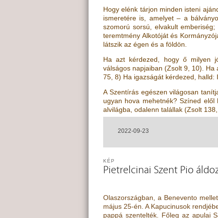
Hogy elénk tárjon minden isteni ajá
ismeretére is, amelyet – a bálványo
szomorú sorsú, elvakult emberiség; t
teremtmény Alkotóját és Kormányzójá
látszik az égen és a földön.
Ha azt kérdezed, hogy ő milyen j
válságos napjaiban
(
Zsolt 9, 10
)
. Ha 
75, 8
)
Ha igazságát kérdezed, halld: 
A Szentírás egészen világosan tanítj
ugyan hova mehetnék? Színed elől h
alvilágba, odalenn talállak
(
Zsolt 138,
2022-09-23
KÉP
Pietrelcinai Szent Pio áld
Olaszországban, a Benevento melletti
május 25-én. A Kapucinusok rendjébe
pappá szentelték. Főleg az apulai 