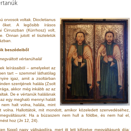
értanúk
 orvosok voltak. Diocletianus
k őket. A legősibb írásos
ai Cirruszban (Kürrhosz) volt,
re. Onnan jutott el tiszteletük
ázban.
k beszédeiből
megváltott vértanúhalál
ek leírásaiból – amelyeket az
en tart – szemmel láthatólag
yire igaz, amit a zsoltárban
inden szentjének halála
(
Zsolt
rága, akkor még inkább az az
ltak. De e vértanúk halálának
 az egy meghaló mennyi halált
nem halt volna, halála, mint
olna. Hallottátok, mit mondott, amikor közeledett szenvedéséhez,
 megváltásunk: Ha a búzaszem nem hull a földbe, és nem hal el,
rmést hoz
(
Jn 12, 24
)
.
n függő nagy váltságdíjra, mert itt lett kifizetve megváltásunk díja;