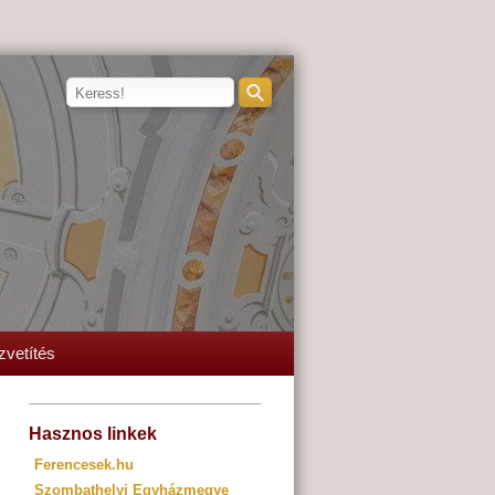
zvetítés
Hasznos linkek
Ferencesek.hu
Szombathelyi Egyházmegye