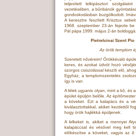
teljesített lelkipásztori szolgála
vezetésében, a bűnbánók gyóntatásá
gondoskodásban buzgólkodott. Imával 
A keresztre feszített Krisztus sebei
1968. szeptember 23-án fejezte be f
Pál pápa 1999. május 2-án boldoggá, 
Pietrelcinai Szent Pio
Az örök templom é
Szeretett nővéreim! Örökkévaló épüle
keres, és azokat üdvöt hozó vésőjén
szorgos csiszolással készíti elő, aho
Egyház, a templomszentelés zsoloz
így is van.
A lélek ugyanis olyan, mint a kő, és
épület épüljön belőle. Az építőmester
a köveket. Ezt a kalapács és a vés
kiválasztottakkal, akiket kezdettől 
hogy örök hajlékká épüljenek.
A lelkeket is, akiket a mennyei Aty
kalapáccsal és vésővel meg kell tis
előkészítse a köveket, vagyis az ő