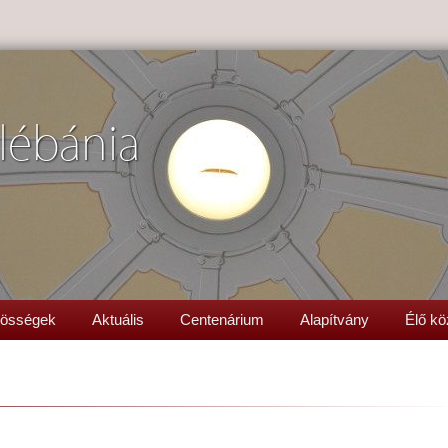
lébánia
össégek
Aktuális
Centenárium
Alapítvány
Élő kö