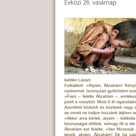
Évközi 26. vasárnap
keblén Lázárt.
Felkiáltott: »Atyám, Ábrahám! Könyö
nyelvemet. Iszonyúan gyötrődöm ez
»Fiam – felelte Ábrahám –, emlékez
jutott a rosszból. Most ő itt vigasztal
Azonfelül köztünk és köztetek nagy 
se onnét ne tudjon hozzánk átjönni s
»Akkor arra kérlek, atyám – kiáltott
bizonyságot előttük, nehogy ők is id
Ábrahám ezt felelte: »Van Mózesük 
teszik, atyám, Ábrahám! De ha vala