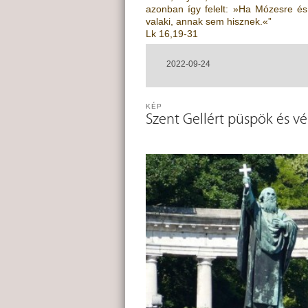
azonban így felelt: »Ha Mózesre és
valaki, annak sem hisznek.«”
Lk 16,19-31
2022-09-24
KÉP
Szent Gellért püspök és v