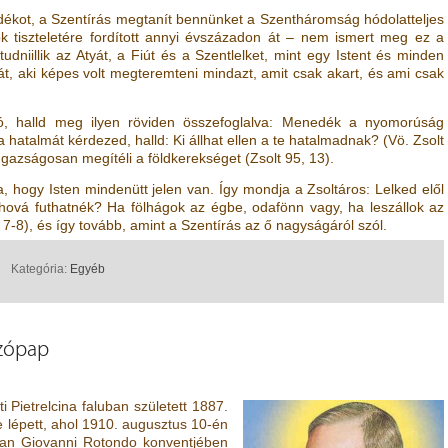
ndékot, a Szentírás megtanít bennünket a Szentháromság hódolatteljes
k tiszteletére fordított annyi évszázadon át – nem ismert meg ez a
udniillik az Atyát, a Fiút és a Szentlelket, mint egy Istent és minden
t, aki képes volt megteremteni mindazt, amit csak akart, és ami csak
ó, halld meg ilyen röviden összefoglalva: Menedék a nyomorúság
a hatalmát kérdezed, halld: Ki állhat ellen a te hatalmadnak?
(Vö.
Zsolt
Igazságosan megítéli a földkerekséget
(
Zsolt 95, 13
)
.
a, hogy Isten mindenütt jelen van. Így mondja a Zsoltáros: Lelked elől
ová futhatnék? Ha fölhágok az égbe, odafönn vagy, ha leszállok az
 7-8
)
, és így tovább, amint a Szentírás az ő nagyságáról szól.
Kategória:
Egyéb
ozópap
 Pietrelcina faluban született 1887.
 lépett, ahol 1910. augusztus 10-én
San Giovanni Rotondo konventjében