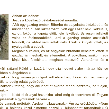
Abban az időben:
Jézus a következő példabeszédet mondta:
„Volt egy gazdag ember. Bíborba és patyolatba öltözködött, és
mindennap dúsan lakmározott. Volt egy Lázár nevű koldus is,
ez ott feküdt a kapuja előtt, tele fekéllyel. Szívesen jóllakott
volna az ételmaradékból, ami a gazdag ember asztaláról
lehullott, de abból sem adtak neki. Csak a kutyák jöttek, és
nyalogatták a sebeit.
Meghalt a koldus, és az angyalok Ábrahám kebelére vitték. A
gazdag is meghalt, és eltemették. A pokolban, amikor nagy
kínjai közt feltekintett, meglátta messziről Ábrahámot és a
rülj rajtam! Küldd el Lázárt, hogy ujja hegyét vízbe mártva hűsítse
ekben a lángokban.«
zél rá, hogy milyen jó dolgod volt életedben, Lázárnak meg mennyi
ódik, te pedig odaát gyötrődöl.
szakadék tátong, hogy aki innét át akarna menni hozzátok, ne tudjon,
enki.«
a újra –, küldd el őt atyai házunkba, ahol még öt testvérem él. Tegyen
e jussanak a gyötrelmek helyére.«
és vannak prófétáik. Azokra hallgassanak.« Ám az erősködött: »Nem
ki, a halottak közül elmenne hozzájuk, bűnbánatot tartanának.« Ő