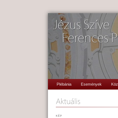
Jézus Szíve
Ferences P
Plébánia
Események
Köz
Aktuális
KÉP