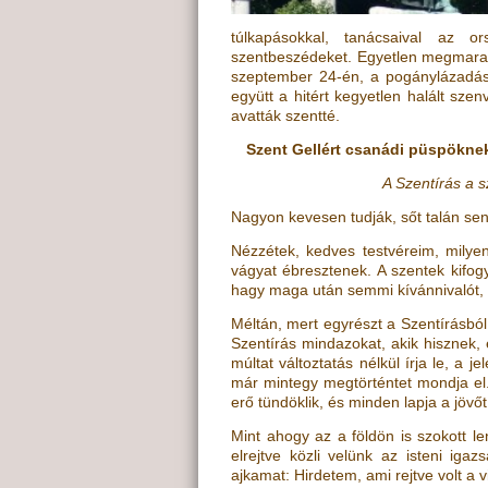
túlkapásokkal, tanácsaival az o
szentbeszédeket. Egyetlen megmarad
szeptember 24-én, a pogánylázadás 
együtt a hitért kegyetlen halált sze
avatták szentté.
Szent Gellért csanádi püspökne
A Szentírás a s
Nagyon kevesen tudják, sőt talán sen
Nézzétek, kedves testvéreim, milye
vágyat ébresztenek. A szentek kifog
hagy maga után semmi kívánnivalót, 
Méltán, mert egyrészt a Szentírásbó
Szentírás mindazokat, akik hisznek, é
múltat változtatás nélkül írja le, a 
már mintegy megtörténtet mondja el. 
erő tündöklik, és minden lapja a jövőt
Mint ahogy az a földön is szokott 
elrejtve közli velünk az isteni iga
ajkamat: Hirdetem, ami rejtve volt a 