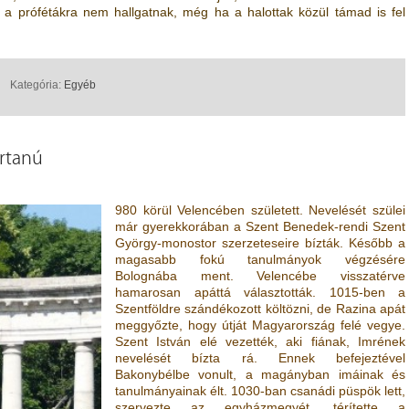
 a prófétákra nem hallgatnak, még ha a halottak közül támad is fel
Kategória:
Egyéb
értanú
980 körül Velencében született. Nevelését szülei
már gyerekkorában a Szent Benedek-rendi Szent
György-monostor szerzeteseire bízták. Később a
magasabb fokú tanulmányok végzésére
Bolognába ment. Velencébe visszatérve
hamarosan apáttá választották. 1015-ben a
Szentföldre szándékozott költözni, de Razina apát
meggyőzte, hogy útját Magyarország felé vegye.
Szent István elé vezették, aki fiának, Imrének
nevelését bízta rá. Ennek befejeztével
Bakonybélbe vonult, a magányban imáinak és
tanulmányainak élt. 1030-ban csanádi püspök lett,
szervezte az egyházmegyét, térítette a