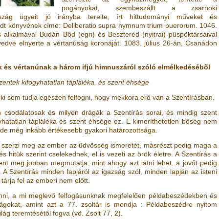
pogányokat, szembeszállt a zsarnoki
rszág ügyeit jó irányba terelte, írt hittudományi műveket és
t könyvének címe: Deliberatio supra hymnum trium puerorum. 1046.
alkalmával Budán Bőd (egri) és Beszteréd (nyitrai) püspöktársaival
nvedve elnyerte a vértanúság koronáját. 1083. július 26-án, Csanádon
k és vértanúnak a három ifjú himnuszáról szóló elmélkedéséből
zentek kifogyhatatlan tápláléka, és szent éhsége
ki sem tudja egészen felfogni, hogy mekkora erő van a Szentírásban.
n csodálatosak és milyen drágák a Szentírás sorai, és mindig szent
yhatatlan tápláléka és szent éhsége ez. E kimeríthetetlen bőség nem
de még inkább értékesebb gyakori határozottsága.
l szerzi meg az ember az üdvösség ismeretét, másrészt pedig maga a
s hitük szerint cselekednek, el is vezeti az örök életre. A Szentírás a
jelent meg jobban megmutatja, mint ahogy azt látni lehet, a jövőt pedig
A Szentírás minden lapjáról az igazság szól, minden lapján az isteni
 tárja fel az emberi nem előtt.
lenni, a mi meglevő felfogásunknak megfelelően példabeszédekben és
zságokat, amint azt a 77. zsoltár is mondja : Példabeszédre nyitom
világ teremtésétől fogva
(vö.
Zsolt 77, 2
)
.