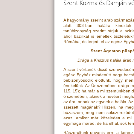
Szent Kozma és Damján v
A hagyomány szerint arab származású
alatt 303-ban halálra kínoztá
tanúbizonyság szerint sírjuk a szíri
ahol bazilikát is emeltek tiszteletük
Rómába, és terjedt el az egész Egyh
Szent Ágoston püspö
Drága a Krisztus halála árán 
A szent vértanúk dicső szenvedésén
egész Egyház mindenütt nagy becsb
bebizonyosodik előttünk, hogy menn
énekelünk: Az Úr szemében drága m
115, 15
)
; ha már a mi szemünkben d
ő szemében, akinek a nevéért megha
az ára: annak az egynek a halála. Az
szerzett magának? Hiszen, ha meg 
búzaszem, meg nem sokszorozódott v
azaz, amikor már közeledett a mi
egymaga marad, de ha elhal, sok te
Rászorultunk ugyanis erre a kereszte