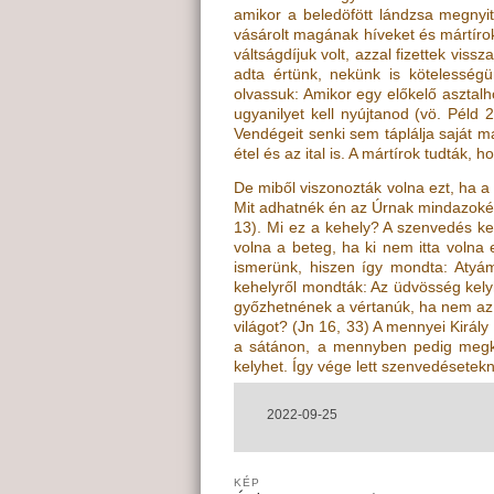
amikor a beledöfött lándzsa megnyito
vásárolt magának híveket és mártíroka
váltságdíjuk volt, azzal fizettek viss
adta értünk, nekünk is kötelességü
olvassuk: Amikor egy előkelő asztalh
ugyanilyet kell nyújtanod
(vö.
Péld 2
Vendégeit senki sem táplálja saját m
étel és az ital is. A mártírok tudták, 
De miből viszonozták volna ezt, ha a
Mit adhatnék én az Úrnak mindazoké
13
)
. Mi ez a kehely? A szenvedés ke
volna a beteg, ha ki nem itta volna
ismerünk, hiszen így mondta: Atyám
kehelyről mondták: Az üdvösség kel
győzhetnének a vértanúk, ha nem az 
világot?
(
Jn 16, 33
)
A mennyei Király 
a sátánon, a mennyben pedig megkos
kelyhet. Így vége lett szenvedésetek
2022-09-25
KÉP