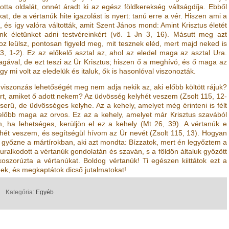
tta oldalát, onnét áradt ki az egész földkerekség váltságdíja. Ebből
t, de a vértanúk hite igazolást is nyert: tanú erre a vér. Hiszen ami a
za, és így valóra váltották, amit Szent János mond: Amint Krisztus életét
nk életünket adni testvéreinkért
(vö.
1 Jn 3, 16
)
. Másutt meg azt
oz leülsz, pontosan figyeld meg, mit tesznek eléd, mert majd neked is
3, 1-2
)
. Ez az előkelő asztal az, ahol az eledel maga az asztal Ura.
agával, de ezt teszi az Úr Krisztus; hiszen ő a meghívó, és ő maga az
hogy mi volt az eledelük és italuk, ők is hasonlóval viszonozták.
 viszonzás lehetőségét meg nem adja nekik az, aki előbb költött rájuk?
rt, amiket ő adott nekem? Az üdvösség kelyhét veszem
(
Zsolt 115, 12-
serű, de üdvösséges kelyhe. Az a kehely, amelyet még érinteni is félt
 előbb maga az orvos. Ez az a kehely, amelyet már Krisztus szavából
, ha lehetséges, kerüljön el ez a kehely
(
Mt 26, 39
)
. A vértanúk e
yhét veszem, és segítségül hívom az Úr nevét
(
Zsolt 115, 13
)
. Hogyan
győzne a mártírokban, aki azt mondta: Bízzatok, mert én legyőztem a
uralkodott a vértanúk gondolatán és szaván, s a földön általuk győzött
zorúzta a vértanúkat. Boldog vértanúk! Ti egészen kiittátok ezt a
nek, és megkaptátok dicső jutalmatokat!
Kategória:
Egyéb