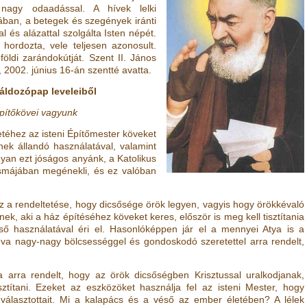
tot nagy odaadással. A hívek lelki
ban, a betegek és szegények iránti
és alázattal szolgálta Isten népét.
t hordozta, vele teljesen azonosult.
öldi zarándokútját. Szent II. János
2002. június 16-án szentté avatta.
 áldozópap leveleiből
pítőkövei vagyunk
téhez az isteni Építőmester köveket
ek állandó használatával, valamint
gyan ezt jóságos anyánk, a Katolikus
smájában megénekli, és ez valóban
 az a rendeltetése, hogy dicsősége örök legyen, vagyis hogy örökkévaló
nek, aki a ház építéséhez köveket keres, először is meg kell tisztítania
ő használatával éri el. Hasonlóképpen jár el a mennyei Atya is a
fogva nagy-nagy bölcsességgel és gondoskodó szeretettel arra rendelt,
a arra rendelt, hogy az örök dicsőségben Krisztussal uralkodjanak,
ztítani. Ezeket az eszközöket használja fel az isteni Mester, hogy
 választottait. Mi a kalapács és a véső az ember életében? A lélek