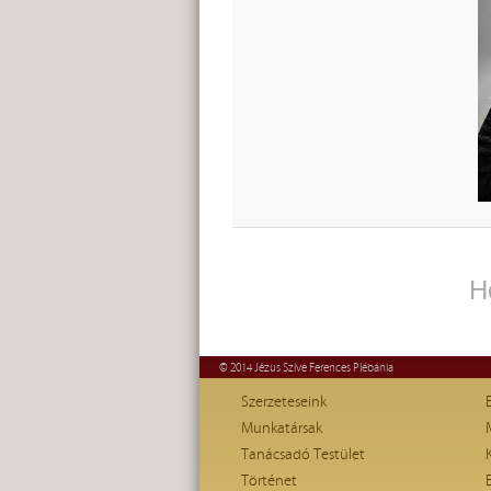
H
© 2014 Jézus Szíve Ferences Plébánia
Szerzeteseink
Munkatársak
Tanácsadó Testület
Történet