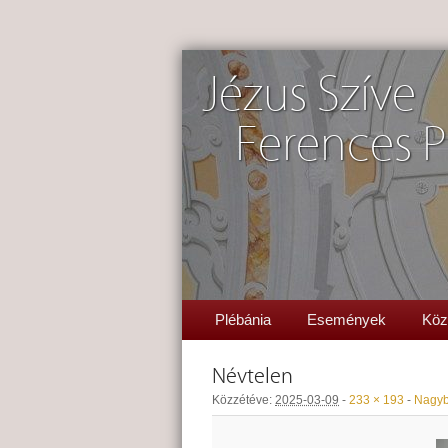
Jézus Szíve
Ferences P
Plébánia
Események
Köz
Névtelen
Közzétéve:
2025-03-09
-
233 × 193
-
Nagyb