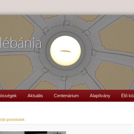
lébánia
össégek
Aktuális
Centenárium
Alapítvány
Élő kö
öjti gondolatok