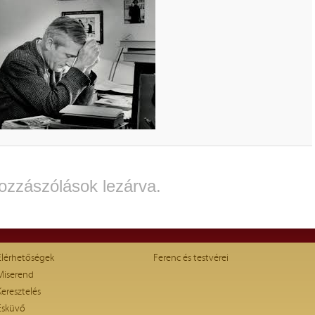
ozzászólások lezárva.
Elérhetőségek
Ferenc és testvérei
Miserend
Keresztelés
Esküvő