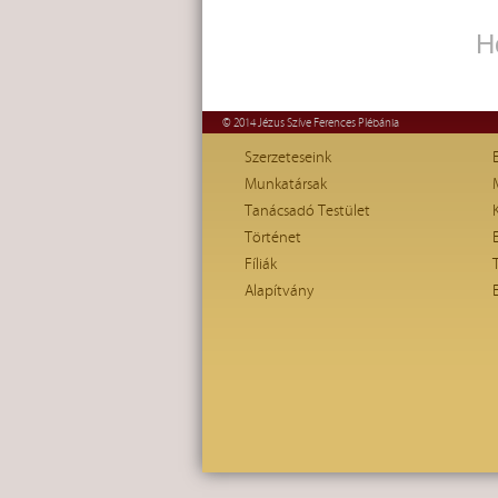
H
© 2014 Jézus Szíve Ferences Plébánia
Szerzeteseink
Munkatársak
Tanácsadó Testület
Történet
Fíliák
Alapítvány