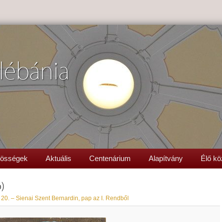
lébánia
össégek
Aktuális
Centenárium
Alapítvány
Élő kö
)
20. – Sienai Szent Bernardin, pap az I. Rendből