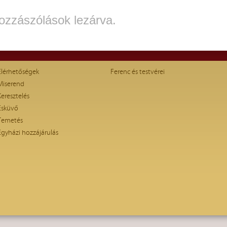
ozzászólások lezárva.
Elérhetőségek
Ferenc és testvérei
Miserend
Keresztelés
Esküvő
Temetés
Egyházi hozzájárulás