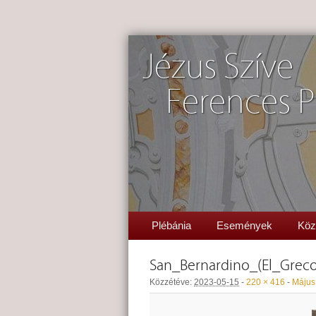
Jézus Szíve
Ferences P
Plébánia
Események
Köz
San_Bernardino_(El_Greco
Közzétéve:
2023-05-15
-
220 × 416
-
Május 